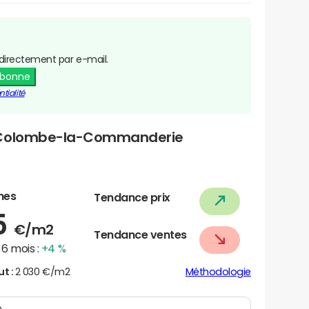
directement par e-mail.
abonne
tialité
e-Colombe-la-Commanderie
nes
Tendance prix
5
€/m2
Tendance ventes
6 mois :
+4 %
ut :
2 030 €/m2
Méthodologie