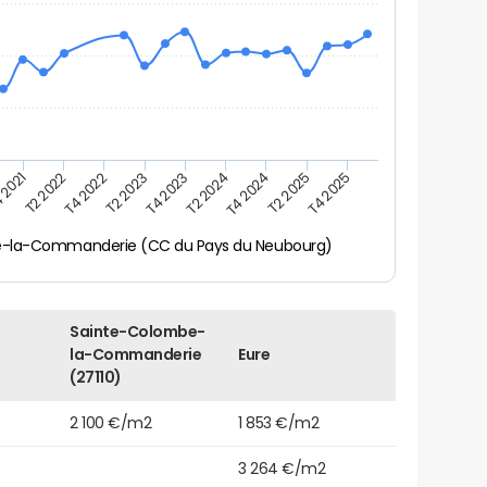
 2021
T2 2025
T4 2023
T2 2022
T4 2025
T2 2024
T4 2022
T4 2024
T2 2023
-la-Commanderie (CC du Pays du Neubourg)
Sainte-Colombe-
la-Commanderie
Eure
(27110)
2 100 €/m2
1 853 €/m2
3 264 €/m2