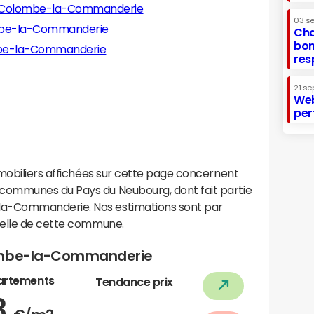
e-Colombe-la-Commanderie
03 s
ombe-la-Commanderie
Cha
bon
ombe-la-Commanderie
res
21 se
Web
per
mobiliers affichées sur cette page concernent
ommunes du Pays du Neubourg, dont fait partie
a-Commanderie. Nos estimations sont par
helle de cette commune.
lombe-la-Commanderie
artements
Tendance prix
3