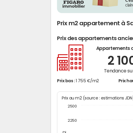
C’es
clai
Prix m2 appartement à 
Prix des appartements anci
Appartements 
2 10
Tendance sur
Prix bas :
1 755 €/m2
Prix ha
Prix au m2 (source : estimations JD
2500
2250