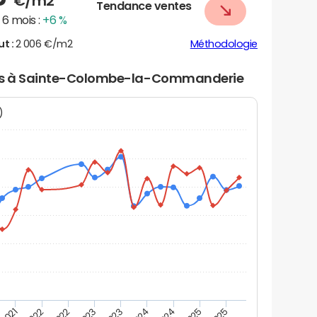
€/m2
Tendance ventes
6 mois :
+6 %
ut :
2 006 €/m2
Méthodologie
iers à Sainte-Colombe-la-Commanderie
N)