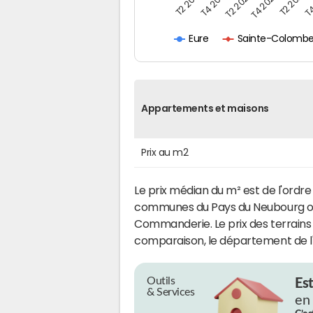
T4
T4 2019
T2 2021
T2 2019
T4 2020
T2 2020
Sainte-Colombe
Eure
Appartements et maisons
Prix au m2
Le prix médian du m² est de l'ordr
communes du Pays du Neubourg où
Commanderie. Le prix des terrains 
comparaison, le département de l'
Outils
Es
& Services
en