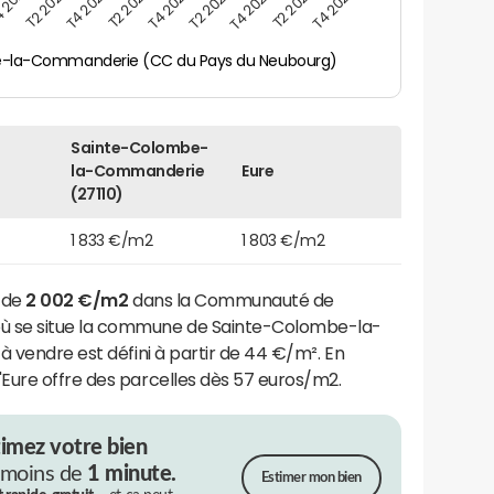
 2021
T2 2025
T2 2023
T4 2024
T4 2022
T2 2024
T2 2022
T4 2025
T4 2023
-la-Commanderie (CC du Pays du Neubourg)
Sainte-Colombe-
la-Commanderie
Eure
(27110)
1 833 €/m2
1 803 €/m2
e de
2 002 €/m2
dans la Communauté de
 se situe la commune de Sainte-Colombe-la-
à vendre est défini à partir de 44 €/m². En
Eure offre des parcelles dès 57 euros/m2.
timez votre bien
 moins de
1 minute.
Estimer mon bien