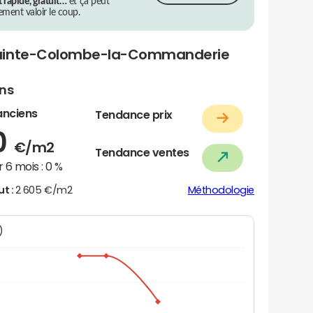
t rapide, gratuit…
et ça peut
rement valoir le coup.
Sainte-Colombe-la-Commanderie
ens
anciens
Tendance prix
0
€/m2
Tendance ventes
 6 mois :
0 %
ut :
2 605 €/m2
Méthodologie
N)