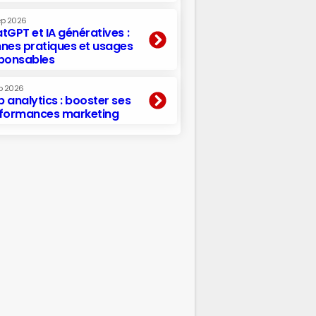
ep 2026
tGPT et IA génératives :
nes pratiques et usages
ponsables
p 2026
 analytics : booster ses
formances marketing