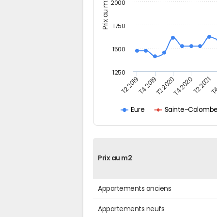
Prix au m2
2000
1750
1500
1250
T4
T2 2020
T4 2020
T2 2019
T2 2021
T4 2019
Sainte-Colombe
Eure
Prix au m2
Appartements anciens
Appartements neufs