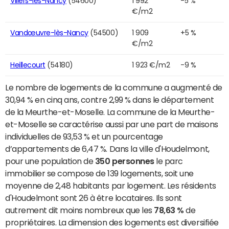
Villers-lès-Nancy
(54600)
1 992
-5 %
€/m2
Vandœuvre-lès-Nancy
(54500)
1 909
+5 %
€/m2
Heillecourt
(54180)
1 923 €/m2
-9 %
Le nombre de logements de la commune a augmenté de
30,94 % en cinq ans, contre 2,99 % dans le département
de la Meurthe-et-Moselle. La commune de la Meurthe-
et-Moselle se caractérise aussi par une part de maisons
individuelles de 93,53 % et un pourcentage
d’appartements de 6,47 %. Dans la ville d'Houdelmont,
pour une population de
350 personnes
le parc
immobilier se compose de 139 logements, soit une
moyenne de 2,48 habitants par logement. Les résidents
d'Houdelmont sont 26 à être locataires. Ils sont
autrement dit moins nombreux que les
78,63 %
de
propriétaires. La dimension des logements est diversifiée