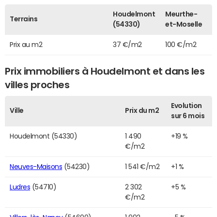
Houdelmont
Meurthe-
Terrains
(54330)
et-Moselle
Prix au m2
37 €/m2
100 €/m2
Prix immobiliers à Houdelmont et dans les
villes proches
Evolution
Ville
Prix du m2
sur 6 mois
Houdelmont (54330)
1 490
+19 %
€/m2
Neuves-Maisons
(54230)
1 541 €/m2
+1 %
Ludres
(54710)
2 302
+5 %
€/m2