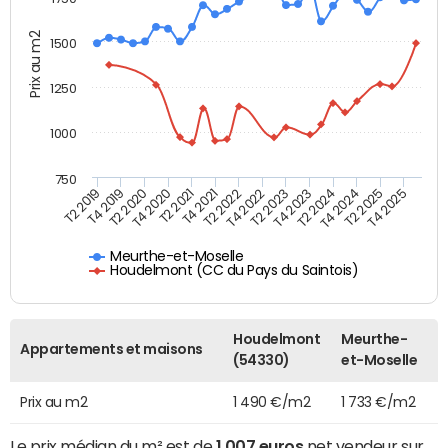
Prix au m2
1500
1250
1000
750
T4 2021
T2 2025
T2 2019
T4 2022
T2 2020
T4 2023
T2 2021
T4 2024
T2 2022
T4 2025
T4 2019
T2 2023
T4 2020
T2 2024
Meurthe-et-Moselle
Houdelmont (CC du Pays du Saintois)
Houdelmont
Meurthe-
Appartements et maisons
(54330)
et-Moselle
Prix au m2
1 490 €/m2
1 733 €/m2
Le prix médian du m² est de
1 007 euros
net vendeur sur