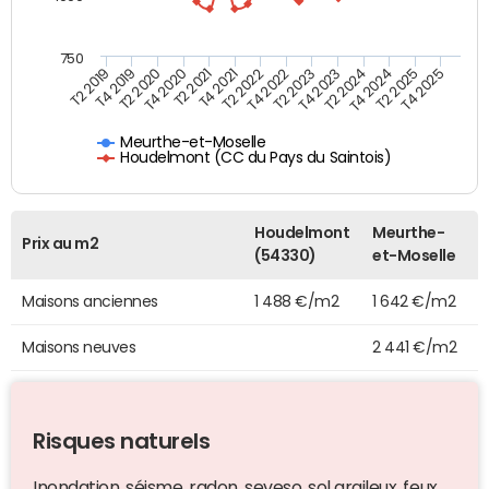
750
T4 2021
T2 2025
T2 2019
T4 2022
T2 2020
T4 2023
T2 2021
T4 2024
T2 2022
T4 2025
T4 2019
T2 2023
T4 2020
T2 2024
Meurthe-et-Moselle
Houdelmont (CC du Pays du Saintois)
Houdelmont
Meurthe-
Prix au m2
(54330)
et-Moselle
Maisons anciennes
1 488 €/m2
1 642 €/m2
Maisons neuves
2 441 €/m2
Risques naturels
Inondation, séisme, radon, seveso, sol argileux, feux