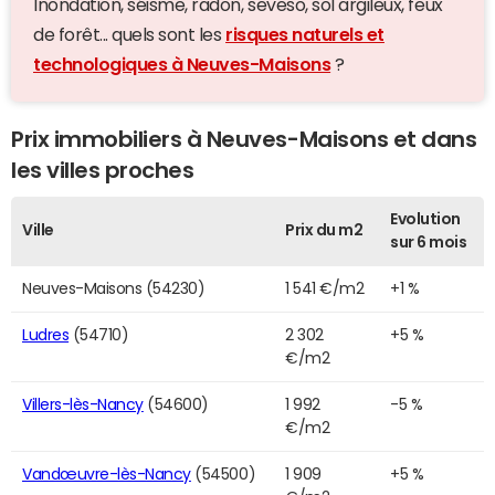
Inondation, séisme, radon, seveso, sol argileux, feux
de forêt... quels sont les
risques naturels et
technologiques à Neuves-Maisons
?
Prix immobiliers à Neuves-Maisons et dans
les villes proches
Evolution
Ville
Prix du m2
sur 6 mois
Neuves-Maisons (54230)
1 541 €/m2
+1 %
Ludres
(54710)
2 302
+5 %
€/m2
Villers-lès-Nancy
(54600)
1 992
-5 %
€/m2
Vandœuvre-lès-Nancy
(54500)
1 909
+5 %