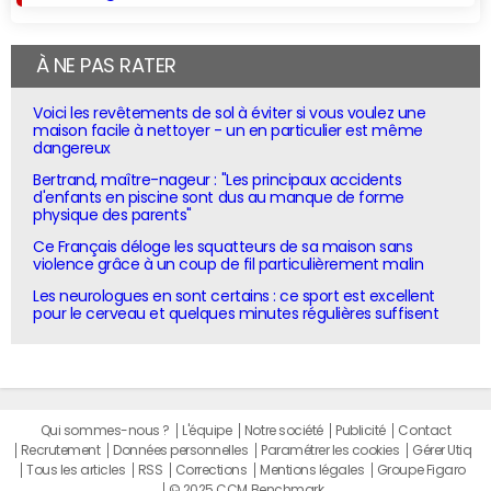
À NE PAS RATER
Voici les revêtements de sol à éviter si vous voulez une
maison facile à nettoyer - un en particulier est même
dangereux
Bertrand, maître-nageur : "Les principaux accidents
d'enfants en piscine sont dus au manque de forme
physique des parents"
Ce Français déloge les squatteurs de sa maison sans
violence grâce à un coup de fil particulièrement malin
Les neurologues en sont certains : ce sport est excellent
pour le cerveau et quelques minutes régulières suffisent
Qui sommes-nous ?
L'équipe
Notre société
Publicité
Contact
Recrutement
Données personnelles
Paramétrer les cookies
Gérer Utiq
Tous les articles
RSS
Corrections
Mentions légales
Groupe Figaro
© 2025 CCM Benchmark