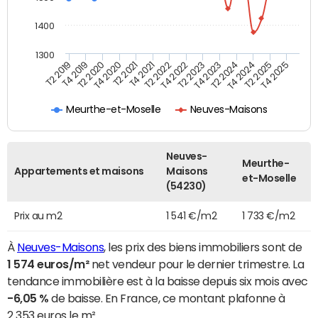
1400
1300
T4 2021
T2 2025
T2 2019
T4 2022
T2 2020
T4 2023
T2 2021
T4 2024
T2 2022
T4 2025
T4 2019
T2 2023
T4 2020
T2 2024
Meurthe-et-Moselle
Neuves-Maisons
Neuves-
Meurthe-
Appartements et maisons
Maisons
et-Moselle
(54230)
Prix au m2
1 541 €/m2
1 733 €/m2
À
Neuves-Maisons
, les prix des biens immobiliers sont de
1 574 euros/m²
net vendeur pour le dernier trimestre. La
tendance immobilière est à la baisse depuis six mois avec
-6,05 %
de baisse. En France, ce montant plafonne à
2 353 euros le m².