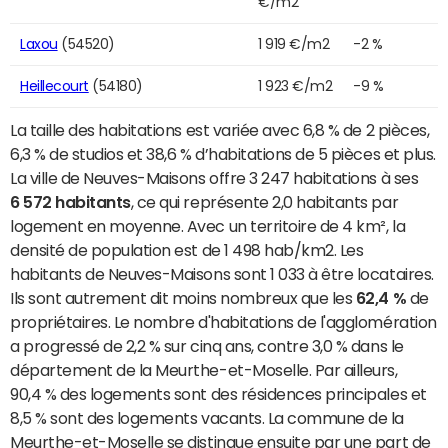
€/m2
Laxou
(54520)
1 919 €/m2
-2 %
Heillecourt
(54180)
1 923 €/m2
-9 %
La taille des habitations est variée avec 6,8 % de 2 pièces,
6,3 % de studios et 38,6 % d’habitations de 5 pièces et plus.
La ville de Neuves-Maisons offre 3 247 habitations à ses
6 572 habitants
, ce qui représente 2,0 habitants par
logement en moyenne. Avec un territoire de 4 km², la
densité de population est de 1 498 hab/km2. Les
habitants de Neuves-Maisons sont 1 033 à être locataires.
Ils sont autrement dit moins nombreux que les
62,4 %
de
propriétaires. Le nombre d'habitations de l'agglomération
a progressé de 2,2 % sur cinq ans, contre 3,0 % dans le
département de la Meurthe-et-Moselle. Par ailleurs,
90,4 % des logements sont des résidences principales et
8,5 % sont des logements vacants. La commune de la
Meurthe-et-Moselle se distingue ensuite par une part de