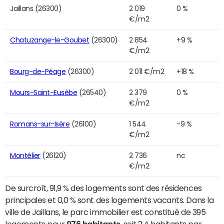
Jaillans (26300)
2 019
0 %
€/m2
Chatuzange-le-Goubet
(26300)
2 854
+9 %
€/m2
Bourg-de-Péage
(26300)
2 011 €/m2
+18 %
Mours-Saint-Eusèbe
(26540)
2 379
0 %
€/m2
Romans-sur-Isère
(26100)
1 544
-9 %
€/m2
Montélier
(26120)
2 736
nc
€/m2
De surcroît, 91,9 % des logements sont des résidences
principales et 0,0 % sont des logements vacants. Dans la
ville de Jaillans, le parc immobilier est constitué de 395