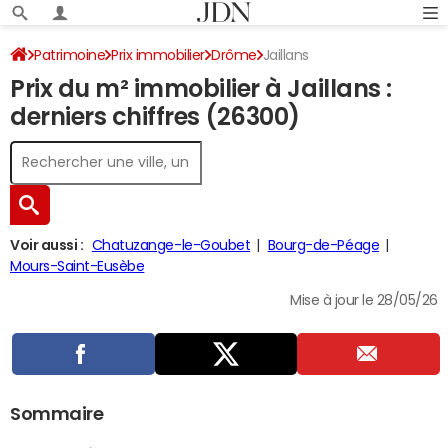
Patrimoine
Prix immobilier
Drôme
Jaillans
Prix du m² immobilier à Jaillans :
derniers chiffres (26300)
Voir aussi :
Chatuzange-le-Goubet
Bourg-de-Péage
Mours-Saint-Eusèbe
Mise à jour le 28/05/26
Sommaire