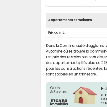
Appartements et maisons
Prix au m2
Dans la Communauté d'agglomérat
Automne où se trouve la commune d
Les prix des terrains nus sont déte
des appartements, il évolue de 2 1
pour les constructions récentes. 
sont stables en un trimestre.
Outils
Es
& Services
en
C’es
clai