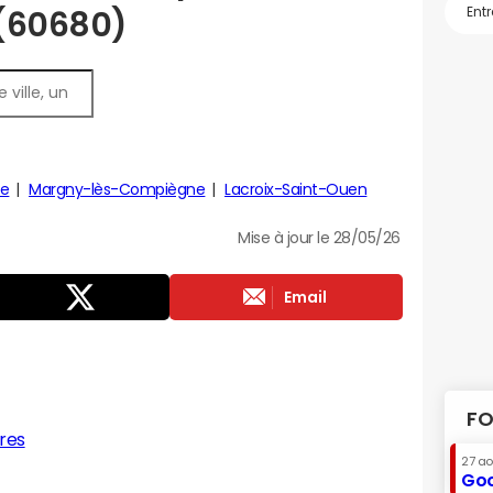
 (60680)
te
Margny-lès-Compiègne
Lacroix-Saint-Ouen
Mise à jour le 28/05/26
Email
FO
res
27 a
Goo