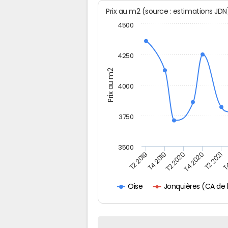
Prix au m2 (source : estimations JD
4500
4250
Prix au m2
4000
3750
3500
T2 2019
T4 2019
T2 2020
T4 2020
T2 2021
T4
Jonquières (CA de
Oise