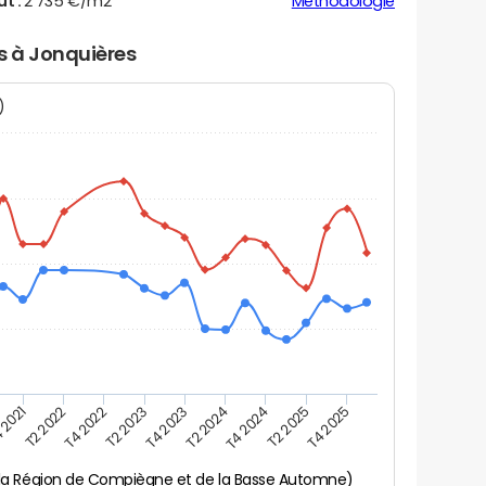
ut :
2 735 €/m2
Méthodologie
rs à Jonquières
N)
 2021
T2 2025
T4 2023
T2 2022
T4 2025
T2 2024
T4 2022
T4 2024
T2 2023
 la Région de Compiègne et de la Basse Automne)