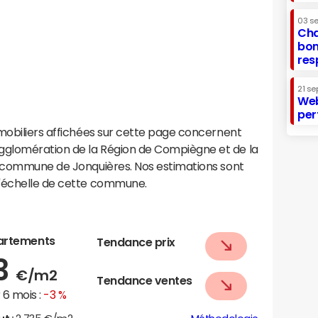
03 s
Cha
bon
res
21 se
Web
per
mobiliers affichées sur cette page concernent
glomération de la Région de Compiègne et de la
a commune de Jonquières. Nos estimations sont
l'échelle de cette commune.
artements
Tendance prix
33
€/m2
Tendance ventes
6 mois :
-3 %