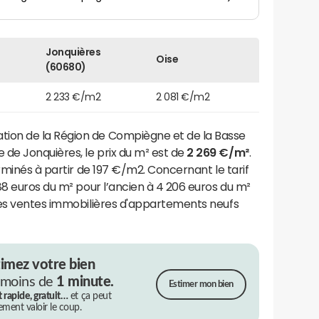
Jonquières
Oise
(60680)
2 233 €/m2
2 081 €/m2
ion de la Région de Compiègne et de la Basse
e Jonquières, le prix du m² est de
2 269 €/m²
.
rminés à partir de 197 €/m2. Concernant le tarif
88 euros du m² pour l’ancien à 4 206 euros du m²
Les ventes immobilières d'appartements neufs
timez votre bien
 moins de
1 minute.
Estimer mon bien
t rapide, gratuit…
et ça peut
rement valoir le coup.