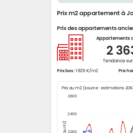
Prix m2 appartement à J
Prix des appartements anci
Appartements 
2 3
Tendance sur 
Prix bas :
1 829 €/m2
Prix ha
Prix au m2 (source : estimations JD
2600
2400
Prix au m2
2200