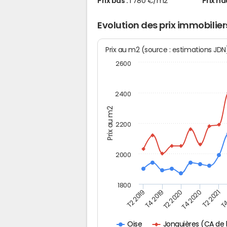
Prix bas :
1 780 €/m2
Prix ha
Evolution des prix immobilie
Prix au m2 (source : estimations JD
2600
2400
Prix au m2
2200
2000
1800
T4
T2 2020
T4 2020
T2 2019
T2 2021
T4 2019
Jonquières (CA de
Oise