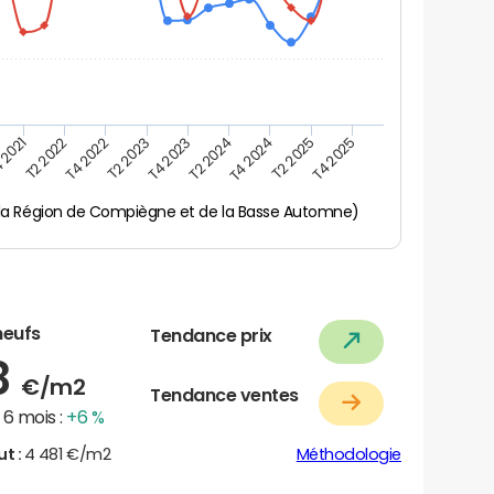
 2021
T2 2025
T4 2023
T2 2022
T4 2025
T2 2024
T4 2022
T4 2024
T2 2023
 la Région de Compiègne et de la Basse Automne)
neufs
Tendance prix
8
€/m2
Tendance ventes
6 mois :
+6 %
ut :
4 481 €/m2
Méthodologie