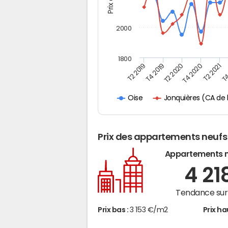
2000
1800
T4
T2 2020
T4 2020
T2 2019
T2 2021
T4 2019
Jonquières (CA de
Oise
Prix des appartements neufs
Appartements 
4 21
Tendance sur 
Prix bas :
3 153 €/m2
Prix ha