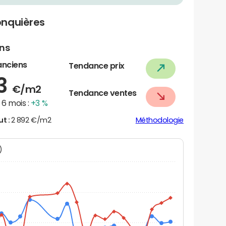
onquières
ens
anciens
Tendance prix
63
€/m2
Tendance ventes
6 mois :
+3 %
ut :
2 892 €/m2
Méthodologie
N)