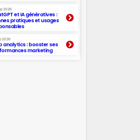
ep 2026
tGPT et IA génératives :
nes pratiques et usages
ponsables
p 2026
 analytics : booster ses
formances marketing