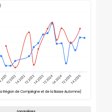
N)
 2021
T2 2022
T4 2022
T2 2023
T4 2023
T2 2024
T4 2024
T2 2025
T4 2025
 la Région de Compiègne et de la Basse Automne)
Jonquières