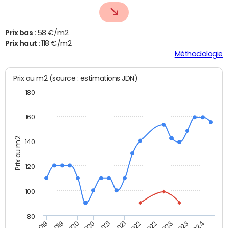
Prix bas :
58 €/m2
Prix haut :
118 €/m2
Méthodologie
Prix au m2 (source : estimations JDN)
180
160
Prix au m2
140
120
100
80