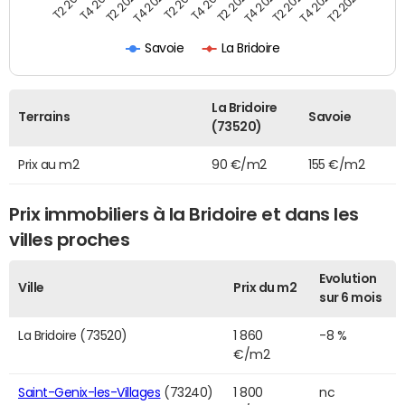
T2 2022
T2 2023
T2 2024
T4 2019
T4 2020
T4 2021
T4 2022
T4 2023
T2 2019
T2 2020
T2 2021
Savoie
La Bridoire
La Bridoire
Terrains
Savoie
(73520)
Prix au m2
90 €/m2
155 €/m2
Prix immobiliers à la Bridoire et dans les
villes proches
Evolution
Ville
Prix du m2
sur 6 mois
La Bridoire (73520)
1 860
-8 %
€/m2
Saint-Genix-les-Villages
(73240)
1 800
nc