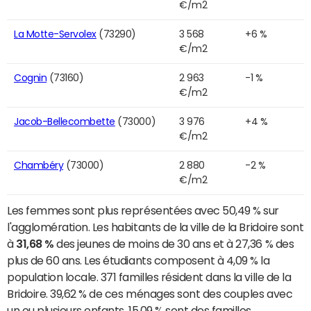
€/m2
La Motte-Servolex
(73290)
3 568
+6 %
€/m2
Cognin
(73160)
2 963
-1 %
€/m2
Jacob-Bellecombette
(73000)
3 976
+4 %
€/m2
Chambéry
(73000)
2 880
-2 %
€/m2
Les femmes sont plus représentées avec 50,49 % sur
l'agglomération. Les habitants de la ville de la Bridoire sont
à
31,68 %
des jeunes de moins de 30 ans et à 27,36 % des
plus de 60 ans. Les étudiants composent à 4,09 % la
population locale. 371 familles résident dans la ville de la
Bridoire. 39,62 % de ces ménages sont des couples avec
un ou plusieurs enfants. 15,09 % sont des familles