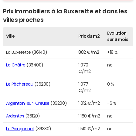
Prix immobiliers à la Buxerette et dans les
villes proches
Evolution
Ville
Prix du m2
sur 6 mois
La Buxerette (36140)
882 €/m2
+18 %
La Châtre
(36400)
1 070
nc
€/m2
Le Pêchereau
(36200)
1 077
0 %
€/m2
Argenton-sur-Creuse
(36200)
1 012 €/m2
-6 %
Ardentes
(36120)
1 180 €/m2
nc
Le Poinçonnet
(36330)
1 510 €/m2
nc