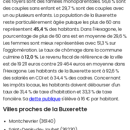
ces foyers sont des familles monoparentales. 56,8 % sont
des couples sans enfant et 29,7 % sont des couples avec
un ou plusieurs enfants. La population de la Buxerette
reste particulièrement âgée puisque les plus de 60 ans
représentent
45,4 %
des habitants. Dans l'Hexagone, le
pourcentage de plus de 60 ans est en moyenne de 29,6 %.
Les femmes sont mieux représentées avec 51,3 % sur
l'agglomération. Le taux de chômage dans la commune
culmine à
12,0 %
. Le revenu fiscal de référence de la ville
est de 19 211 euros contre 29 464 euros en moyenne dans
l'Hexagone. Les habitants de la Buxerette sont à 92,6 %
des salariés en CDI et à 34,4 % des cadres. Concernant
les impôts locaux, les habitants doivent débourser d'un
taux de 31,4 % de taxe d'habitation et 33,3 % de taxe
foncière. Sa
dette publique
s'élève à 16 € par habitant.
Villes proches de la Buxerette
Montchevrier (36140)
Saint-Denis-de-Jouhet (36230)