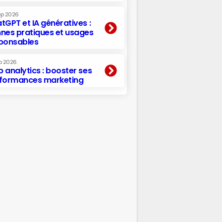
ep 2026
tGPT et IA génératives :
nes pratiques et usages
ponsables
p 2026
 analytics : booster ses
formances marketing