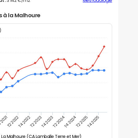
ut :
3 142 €/m2
Méthodologie
s à la Malhoure
N)
 2021
T2 2025
T4 2023
T2 2022
T4 2025
T2 2024
T4 2022
T4 2024
T2 2023
La Malhoure (CA Lamballe Terre et Mer)