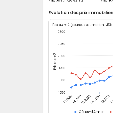
Prix bas :
1 728 €/m2
Prix ha
Evolution des prix immobilier
Prix au m2 (source : estimations JD
2500
2250
Prix au m2
2000
1750
1500
1250
T4
T2 2020
T4 2020
T2 2019
T2 2021
T4 2019
Côtes-d'Armor