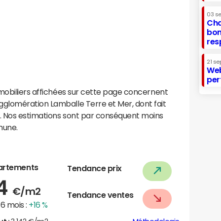
03 s
Cha
bon
res
21 se
Web
per
mobiliers affichées sur cette page concernent
glomération Lamballe Terre et Mer, dont fait
. Nos estimations sont par conséquent moins
mune.
artements
Tendance prix
54
€/m2
Tendance ventes
6 mois :
+16 %