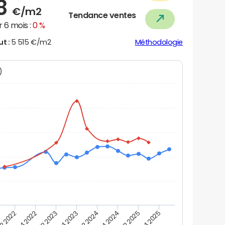
78
€/m2
Tendance ventes
 6 mois :
0 %
ut :
5 515 €/m2
Méthodologie
N)
2 2022
T4 2022
T2 2023
T4 2023
T2 2024
T4 2024
T2 2025
T4 2025