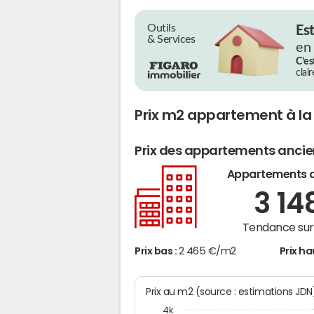
Outils
Es
& Services
en
C’es
clai
Prix m2 appartement à la
Prix des appartements anci
Appartements 
3 14
Tendance sur 
Prix bas :
2 465 €/m2
Prix ha
Prix au m2 (source : estimations JD
4k