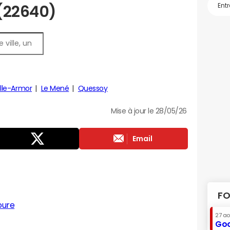
 (22640)
lle-Armor
Le Mené
Quessoy
Mise à jour le 28/05/26
Email
FO
oure
27 a
Goo