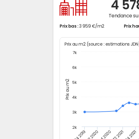
4 5
Tendance sur
Prix bas :
3 959 €/m2
Prix ha
Prix au m2 (source : estimations JD
7k
6k
Prix au m2
5k
4k
3k
2k
T4 2019
T2 2020
T4 2020
T2 2021
T4 2021
T