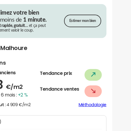
timez votre bien
 moins de
1 minute.
Estimer mon bien
t rapide, gratuit…
et ça peut
rement valoir le coup.
 Malhoure
ens
anciens
Tendance prix
8
€/m2
Tendance ventes
6 mois :
+2 %
ut :
4 909 €/m2
Méthodologie
N)