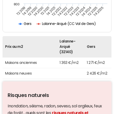
800
T4 2021
T2 2025
T2 2019
T4 2022
T2 2020
T4 2023
T2 2021
T4 2024
T2 2022
T4 2025
T4 2019
T2 2023
T4 2020
T2 2024
Lalanne-Arqué (CC Val de Gers)
Gers
Lalanne-
Prix au m2
Arqué
Gers
(32140)
Maisons anciennes
1 363 €/m2
1 271 €/m2
Maisons neuves
2 426 €/m2
Risques naturels
Inondation, séisme, radon, seveso, sol argileux, feux
de forêt... quels sont les
risques naturels et