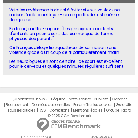
Voici les revêtements de sol à éviter si vous voulez une
maison facile à nettoyer - un en particulier est même
dangereux
Bertrand, maître-nageur : "Les principaux accidents
d'enfants en piscine sont dus au manque de forme
physique des parents"
Ce Français déloge les squatteurs de sa maison sans
violence grâce à un coup de fil particulièrement malin
Les neurologues en sont certains : ce sport est excellent
pour le cerveau et quelques minutes régulières suffisent
Qui sommes-nous ?
L'équipe
Notre société
Publicité
Contact
Recrutement
Données personnelles
Paramétrer les cookies
Gérer Utiq
Tous les articles
RSS
Corrections
Mentions légales
Groupe Figaro
© 2025 CCM Benchmark