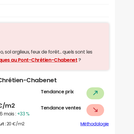
 sol argileux, feux de forêt... quels sont les
giques au Pont-Chrétien-Chabenet
?
t-Chrétien-Chabenet
Tendance prix
€/m2
Tendance ventes
6 mois :
+33 %
ut :
20 €/m2
Méthodologie