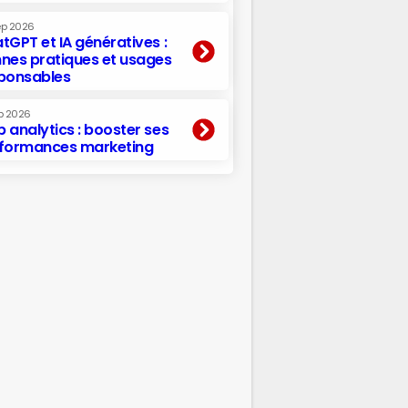
ep 2026
tGPT et IA génératives :
nes pratiques et usages
ponsables
p 2026
 analytics : booster ses
formances marketing