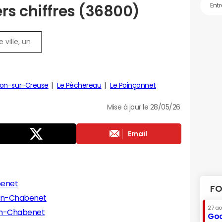
rs chiffres (36800)
on-sur-Creuse
Le Pêchereau
Le Poinçonnet
Mise à jour le 28/05/26
Email
benet
FO
ien-Chabenet
27 a
ien-Chabenet
Goo