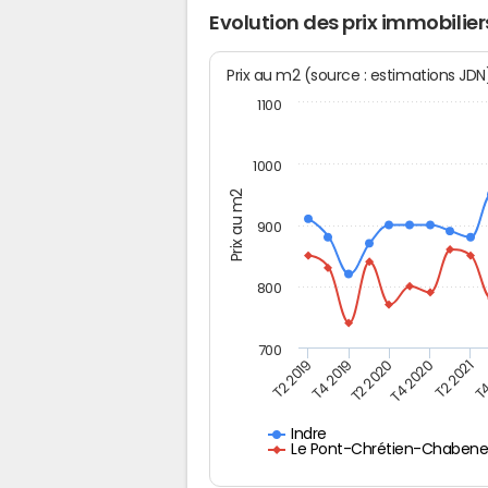
Evolution des prix immobili
Prix au m2 (source : estimations JD
1100
1000
Prix au m2
900
800
700
T4
T2 2020
T4 2020
T2 2019
T2 2021
T4 2019
Indre
Le Pont-Chrétien-Chabenet