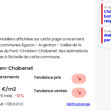
03 s
Cha
bon
res
21 se
Web
mobiliers affichées sur cette page concernent
per
communes Éguzon - Argenton - Vallée de la
une du Pont-Chrétien-Chabenet. Nos estimations
es à l'échelle de cette commune.
tien-Chabenet
artements
Tendance prix
5
€/m2
Tendance ventes
6 mois :
-13 %
ut :
1 128 €/m2
Méthodologie