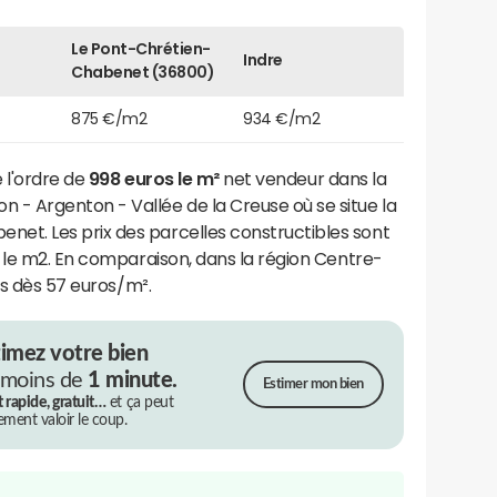
Le Pont-Chrétien-
Indre
Chabenet (36800)
875 €/m2
934 €/m2
e l'ordre de
998 euros le m²
net vendeur dans la
Argenton - Vallée de la Creuse où se situe la
t. Les prix des parcelles constructibles sont
 le m2. En comparaison, dans la région Centre-
us dès 57 euros/m².
timez votre bien
 moins de
1 minute.
Estimer mon bien
t rapide, gratuit…
et ça peut
rement valoir le coup.