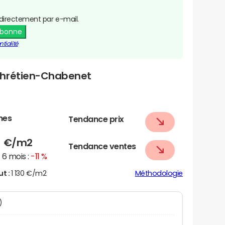
directement par e-mail.
abonne
tialité
Chrétien-Chabenet
nes
Tendance prix
5
€/m2
Tendance ventes
6 mois :
-11 %
ut :
1 130 €/m2
Méthodologie
N)