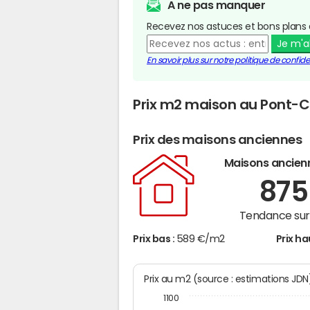
A ne pas manquer
Recevez nos astuces et bons plans 
Je m'
En savoir plus sur notre politique de confiden
Prix m2 maison au Pont-
Prix des maisons anciennes
Maisons ancien
87
Tendance sur 
Prix bas :
589 €/m2
Prix ha
Prix au m2 (source : estimations JD
1100