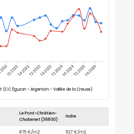
 2021
T2 2025
T4 2023
T2 2022
T4 2025
T2 2024
T4 2022
T4 2024
T2 2023
 (CC Éguzon - Argenton - Vallée de la Creuse)
Le Pont-Chrétien-
Indre
Chabenet (36800)
875 €/m2
927 €/m2