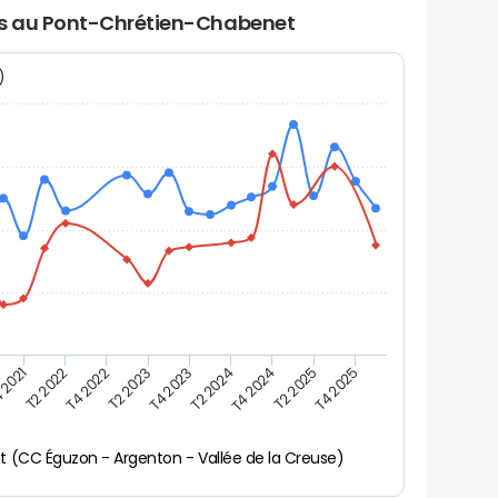
ers au Pont-Chrétien-Chabenet
N)
 2021
T2 2025
T4 2023
T2 2022
T4 2025
T2 2024
T4 2022
T4 2024
T2 2023
 (CC Éguzon - Argenton - Vallée de la Creuse)