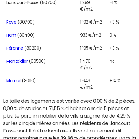
Liancourt-Fosse (80700)
1 299
-1 %
€/m2
Roye
(80700)
1 192 €/m2
+3 %
Ham
(80400)
933 €/m2
0 %
Péronne
(80200)
1 195 €/m2
+3 %
Montdidier
(80500)
1 470
nc
€/m2
Moreuil
(80110)
1 643
+14 %
€/m2
La taille des logements est variée avec 0,00 % de 2 pièces,
0,00 % de studios et 71,55 % d’habitations de 5 pièces et
plus. Le parc immobilier de la ville a augmenté de 4,29 %
sur les cinq dernières années. Les résidents de Liancourt-
Fosse sont 11 à être locataires. Ils sont autrement dit
moins nombreux que les
89,66 %
de propriétaires. Dans la