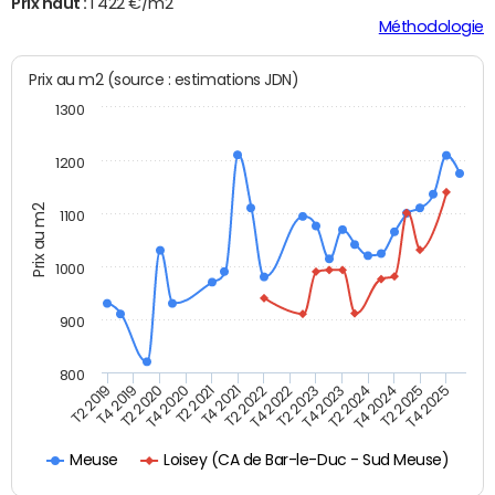
Prix haut :
1 422 €/m2
Méthodologie
Prix au m2 (source : estimations JDN)
1300
1200
Prix au m2
1100
1000
900
800
T4 2021
T2 2025
T2 2019
T4 2022
T2 2020
T4 2023
T2 2021
T4 2024
T2 2022
T4 2025
T4 2019
T2 2023
T4 2020
T2 2024
Loisey (CA de Bar-le-Duc - Sud Meuse)
Meuse