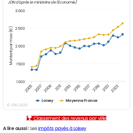
JDN d'après le ministère de l'Economie)
3 000
Montant par mois (€)
2 500
2 000
1 500
1 000
2007
2017
2009
2019
2011
2021
2013
2023
2005
2015
Loisey
Moyenne France
© JDN 2026
Classement des revenus par ville
A lire aussi :
Les
impôts payés à Loisey