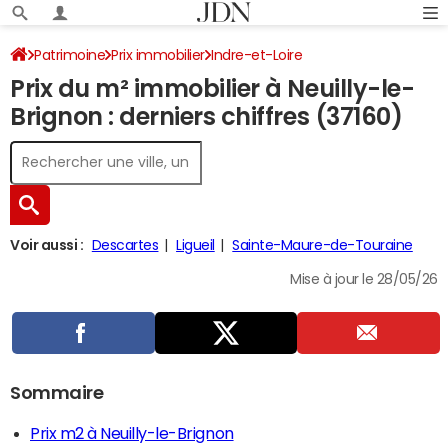
Patrimoine
Prix immobilier
Indre-et-Loire
Prix du m² immobilier à Neuilly-le-
Neuilly-le-Brignon
Brignon : derniers chiffres (37160)
Voir aussi :
Descartes
Ligueil
Sainte-Maure-de-Touraine
Mise à jour le 28/05/26
Sommaire
Prix m2 à Neuilly-le-Brignon