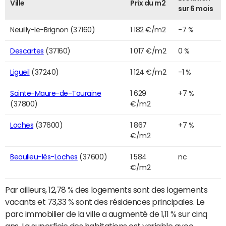
Ville
Prix du m2
sur 6 mois
Neuilly-le-Brignon (37160)
1 182 €/m2
-7 %
Descartes
(37160)
1 017 €/m2
0 %
Ligueil
(37240)
1 124 €/m2
-1 %
Sainte-Maure-de-Touraine
1 629
+7 %
(37800)
€/m2
Loches
(37600)
1 867
+7 %
€/m2
Beaulieu-lès-Loches
(37600)
1 584
nc
€/m2
Par ailleurs, 12,78 % des logements sont des logements
vacants et 73,33 % sont des résidences principales. Le
parc immobilier de la ville a augmenté de 1,11 % sur cinq