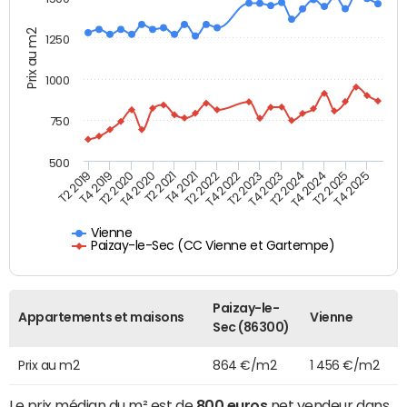
Prix au m2
1250
1000
750
500
T4 2021
T2 2025
T2 2019
T4 2022
T2 2020
T4 2023
T2 2021
T4 2024
T2 2022
T4 2025
T4 2019
T2 2023
T4 2020
T2 2024
Vienne
Paizay-le-Sec (CC Vienne et Gartempe)
Paizay-le-
Appartements et maisons
Vienne
Sec (86300)
Prix au m2
864 €/m2
1 456 €/m2
Le prix médian du m² est de
800 euros
net vendeur dans