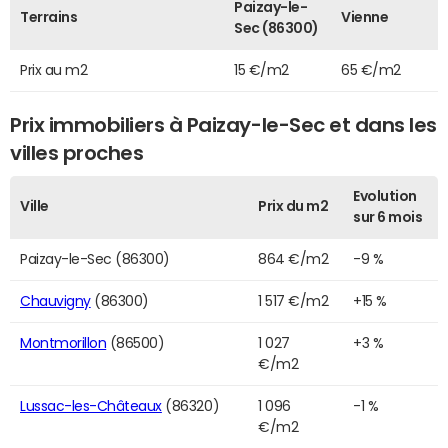
Paizay-le-
Terrains
Vienne
Sec (86300)
Prix au m2
15 €/m2
65 €/m2
Prix immobiliers à Paizay-le-Sec et dans les
villes proches
Evolution
Ville
Prix du m2
sur 6 mois
Paizay-le-Sec (86300)
864 €/m2
-9 %
Chauvigny
(86300)
1 517 €/m2
+15 %
Montmorillon
(86500)
1 027
+3 %
€/m2
Lussac-les-Châteaux
(86320)
1 096
-1 %
€/m2