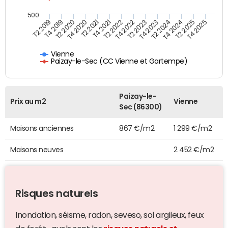
500
T4 2021
T2 2025
T2 2019
T4 2022
T2 2020
T4 2023
T2 2021
T4 2024
T2 2022
T4 2025
T4 2019
T2 2023
T4 2020
T2 2024
Vienne
Paizay-le-Sec (CC Vienne et Gartempe)
Paizay-le-
Prix au m2
Vienne
Sec (86300)
Maisons anciennes
867 €/m2
1 299 €/m2
Maisons neuves
2 452 €/m2
Risques naturels
Inondation, séisme, radon, seveso, sol argileux, feux