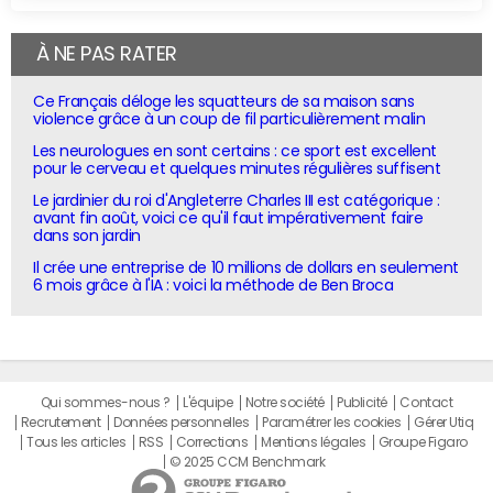
À NE PAS RATER
Ce Français déloge les squatteurs de sa maison sans
violence grâce à un coup de fil particulièrement malin
Les neurologues en sont certains : ce sport est excellent
pour le cerveau et quelques minutes régulières suffisent
Le jardinier du roi d'Angleterre Charles III est catégorique :
avant fin août, voici ce qu'il faut impérativement faire
dans son jardin
Il crée une entreprise de 10 millions de dollars en seulement
6 mois grâce à l'IA : voici la méthode de Ben Broca
Qui sommes-nous ?
L'équipe
Notre société
Publicité
Contact
Recrutement
Données personnelles
Paramétrer les cookies
Gérer Utiq
Tous les articles
RSS
Corrections
Mentions légales
Groupe Figaro
© 2025 CCM Benchmark