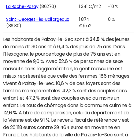
La Roche-Posay
(86270)
1 341 €/m2
-10 %
Saint-Georges-lès-Baillargeaux
1 874
0 %
(86130)
€/m2
Les habitants de Paizay-le-Sec sont à
34,5 %
des jeunes
de moins de 30 ans et à 6,4 % des plus de 75 ans. Dans
l'Hexagone, le pourcentage de plus de 75 ans est en
moyenne de 9,0 %. Avec 52,6 % de personnes de sexe
masculin dans l'agglomération, la gent masculine est
mieux représentée que celle des femmes. 186 ménages
vivent à Paizay-le-Sec. 10,6 % de ces foyers sont des
familles monoparentales. 42,3 % sont des couples sans
enfant et 47,2 % sont des couples avec au moins un
enfant. Le taux de chômage dans la commune culmine à
12,6 %
. A titre de comparaison, celui du département de
la Vienne est de 9,1 %. Le revenu fiscal de référence y est
de 26 118 euros contre 29 464 euros en moyenne en
France. Les habitants de la ville de Paizay-le-Sec sont à