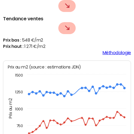
Tendance ventes
Prix bas :
548 €/m2
Prix haut :
1 271 €/m2
Méthodologie
Prix au m2 (source : estimations JDN)
1500
1250
Prix au m2
1000
750