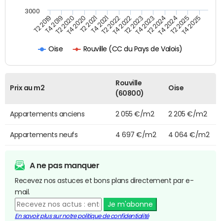
3000
T4 2021
T2 2025
T2 2020
T4 2023
T2 2022
T4 2025
T4 2020
T2 2024
T2 2019
T4 2022
T2 2021
T4 2024
T4 2019
T2 2023
Rouville (CC du Pays de Valois)
Oise
Rouville
Prix au m2
Oise
(60800)
Appartements anciens
2 055 €/m2
2 205 €/m2
Appartements neufs
4 697 €/m2
4 064 €/m2
A ne pas manquer
Recevez nos astuces et bons plans directement par e-
mail.
Je m'abonne
En savoir plus sur notre politique de confidentialité