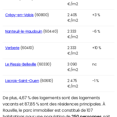
€/m2
Crépy-en-Valois
(60800)
2 405
+3 %
€/m2
Nanteuil-le-Haudouin
(60440)
2 333
-6 %
€/m2
Verberie
(60410)
2 333
+10 %
€/m2
Le Plessis-Belleville
(60330)
3 090
nc
€/m2
Lacroix-Saint-Ouen
(60610)
2 475
-1 %
€/m2
De plus, 4,67 % des logements sont des logements
vacants et 87,85 % sont des résidences principales. À
Rouville, le parc immobilier est constitué de 107
habitations pour une population de
250 personnes
, soit