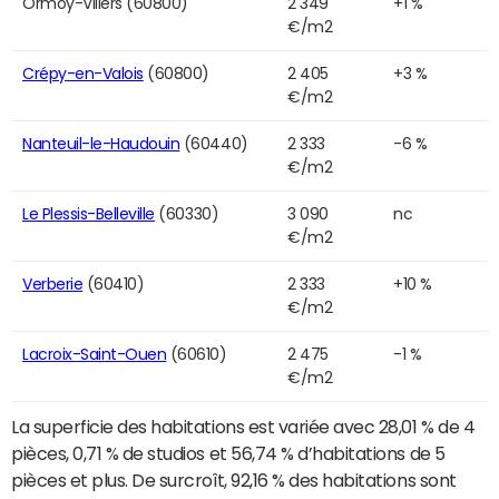
Ormoy-Villers (60800)
2 349
+1 %
€/m2
Crépy-en-Valois
(60800)
2 405
+3 %
€/m2
Nanteuil-le-Haudouin
(60440)
2 333
-6 %
€/m2
Le Plessis-Belleville
(60330)
3 090
nc
€/m2
Verberie
(60410)
2 333
+10 %
€/m2
Lacroix-Saint-Ouen
(60610)
2 475
-1 %
€/m2
La superficie des habitations est variée avec 28,01 % de 4
pièces, 0,71 % de studios et 56,74 % d’habitations de 5
pièces et plus. De surcroît, 92,16 % des habitations sont