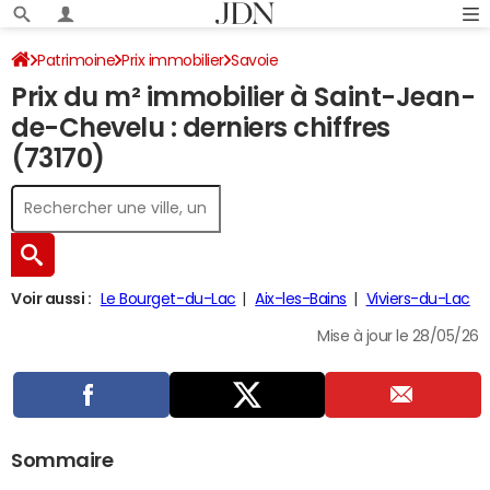
Patrimoine
Prix immobilier
Savoie
Prix du m² immobilier à Saint-Jean-
Saint-Jean-de-Chevelu
de-Chevelu : derniers chiffres
(73170)
Voir aussi :
Le Bourget-du-Lac
Aix-les-Bains
Viviers-du-Lac
Mise à jour le 28/05/26
Sommaire