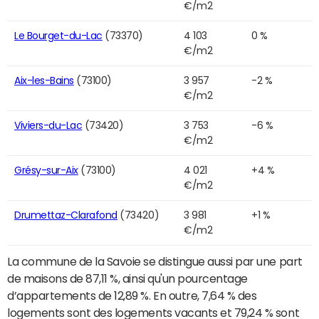
€/m2
Le Bourget-du-Lac
(73370)
4 103
0 %
€/m2
Aix-les-Bains
(73100)
3 957
-2 %
€/m2
Viviers-du-Lac
(73420)
3 753
-6 %
€/m2
Grésy-sur-Aix
(73100)
4 021
+4 %
€/m2
Drumettaz-Clarafond
(73420)
3 981
+1 %
€/m2
La commune de la Savoie se distingue aussi par une part
de maisons de 87,11 %, ainsi qu'un pourcentage
d’appartements de 12,89 %. En outre, 7,64 % des
logements sont des logements vacants et 79,24 % sont