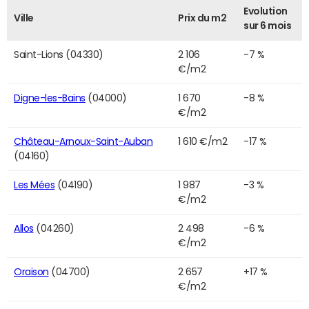
Evolution
Ville
Prix du m2
sur 6 mois
Saint-Lions (04330)
2 106
-7 %
€/m2
Digne-les-Bains
(04000)
1 670
-8 %
€/m2
Château-Arnoux-Saint-Auban
1 610 €/m2
-17 %
(04160)
Les Mées
(04190)
1 987
-3 %
€/m2
Allos
(04260)
2 498
-6 %
€/m2
Oraison
(04700)
2 657
+17 %
€/m2