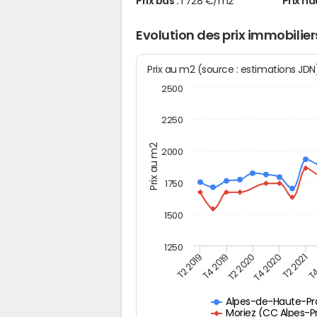
Prix bas :
1 728 €/m2
Prix ha
Evolution des prix immobilier
Prix au m2 (source : estimations JD
2500
2250
Prix au m2
2000
1750
1500
1250
T4
T2 2020
T4 2020
T2 2019
T2 2021
T4 2019
Alpes-de-Haute-P
Moriez (CC Alpes-P