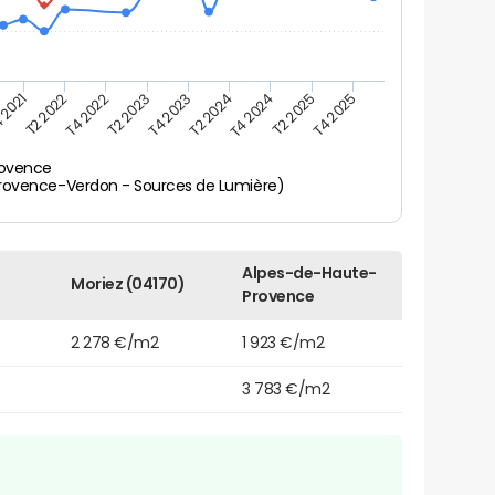
 2021
T2 2025
T4 2023
T2 2022
T4 2025
T2 2024
T4 2022
T4 2024
T2 2023
rovence
rovence-Verdon - Sources de Lumière)
Alpes-de-Haute-
Moriez (04170)
Provence
2 278 €/m2
1 923 €/m2
3 783 €/m2