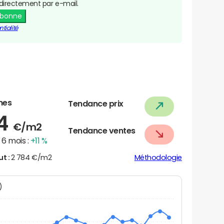
directement par e-mail.
abonne
tialité
nes
Tendance prix
04
€/m2
Tendance ventes
6 mois :
+11 %
ut :
2 784 €/m2
Méthodologie
N)