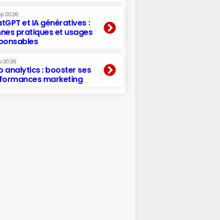
ep 2026
tGPT et IA génératives :
nes pratiques et usages
ponsables
p 2026
 analytics : booster ses
formances marketing