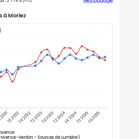
ut :
2 778 €/m2
Méthodologie
s à Moriez
N)
 2021
T2 2025
T4 2023
T2 2022
T4 2025
T2 2024
T4 2022
T4 2024
T2 2023
rovence
rovence-Verdon - Sources de Lumière)