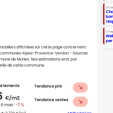
03 s
Cha
bon
res
21 se
Web
per
mobiliers affichées sur cette page concernent
 communes Alpes-Provence-Verdon - Sources
mmune de Moriez. Nos estimations sont par
helle de cette commune.
artements
Tendance prix
6
€/m2
Tendance ventes
6 mois :
-7 %