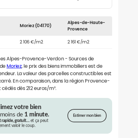
Alpes-de-Haute-
Moriez (04170)
Provence
2 106 €/m2
2 161 €/m2
s Alpes-Provence-Verdon - Sources de
 de
Moriez
, le prix des biens immobiliers est de
ndeur. La valeur des parcelles constructibles est
e carré. En comparaison, dans la région Provence-
t cédés dès 212 euros/m².
timez votre bien
 moins de
1 minute.
Estimer mon bien
t rapide, gratuit…
et ça peut
rement valoir le coup.