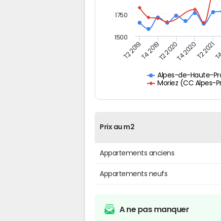
1750
1500
T4
T2 2020
T4 2020
T2 2019
T2 2021
T4 2019
Alpes-de-Haute-P
Moriez (CC Alpes-P
Prix au m2
Appartements anciens
Appartements neufs
A ne pas manquer