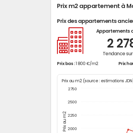
Prix m2 appartement à Mo
Prix des appartements anci
Appartements 
2 27
Tendance sur 
Prix bas :
1 800 €/m2
Prix ha
Prix au m2 (source : estimations JD
2750
2500
Prix au m2
2250
2000