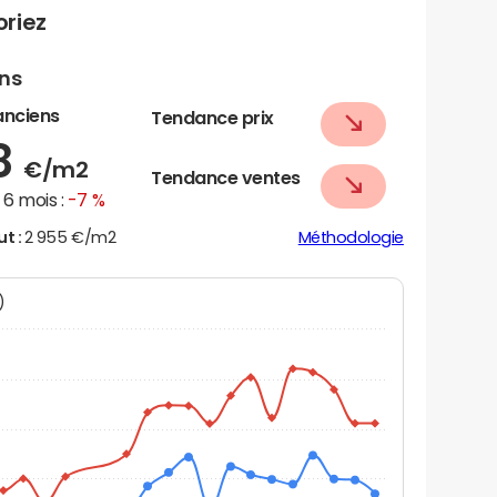
riez
ens
anciens
Tendance prix
8
€/m2
Tendance ventes
6 mois :
-7 %
ut :
2 955 €/m2
Méthodologie
N)