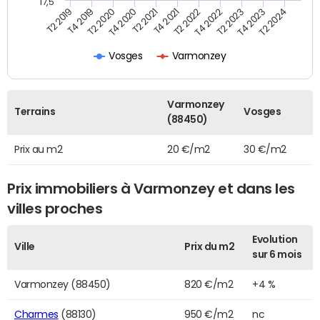
17,5
T4 2020
T2 2023
T2 2020
T4 2022
T4 2019
T2 2022
T2 2019
T4 2021
T2 2024
T2 2021
T4 2023
Vosges
Varmonzey
Varmonzey
Terrains
Vosges
(88450)
Prix au m2
20 €/m2
30 €/m2
Prix immobiliers à Varmonzey et dans les
villes proches
Evolution
Ville
Prix du m2
sur 6 mois
Varmonzey (88450)
820 €/m2
+4 %
Charmes
(88130)
950 €/m2
nc