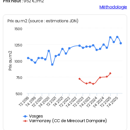
Prix haut :
952 €/m2
Méthodologie
Prix au m2 (source : estimations JDN)
1500
1250
Prix au m2
1000
750
500
T4 2021
T2 2025
T2 2019
T4 2022
T2 2020
T4 2023
T2 2021
T4 2024
T2 2022
T4 2025
T4 2019
T2 2023
T4 2020
T2 2024
Vosges
Varmonzey (CC de Mirecourt Dompaire)