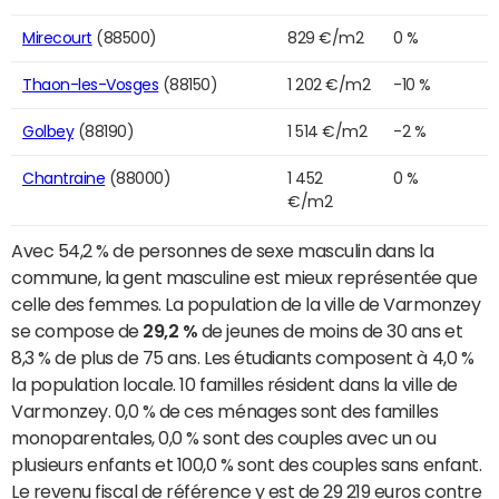
Mirecourt
(88500)
829 €/m2
0 %
Thaon-les-Vosges
(88150)
1 202 €/m2
-10 %
Golbey
(88190)
1 514 €/m2
-2 %
Chantraine
(88000)
1 452
0 %
€/m2
Avec 54,2 % de personnes de sexe masculin dans la
commune, la gent masculine est mieux représentée que
celle des femmes. La population de la ville de Varmonzey
se compose de
29,2 %
de jeunes de moins de 30 ans et
8,3 % de plus de 75 ans. Les étudiants composent à 4,0 %
la population locale. 10 familles résident dans la ville de
Varmonzey. 0,0 % de ces ménages sont des familles
monoparentales, 0,0 % sont des couples avec un ou
plusieurs enfants et 100,0 % sont des couples sans enfant.
Le revenu fiscal de référence y est de 29 219 euros contre