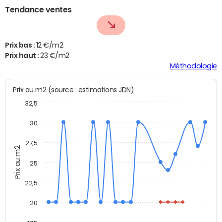
Tendance ventes
Prix bas :
12 €/m2
Prix haut :
23 €/m2
Méthodologie
Prix au m2 (source : estimations JDN)
32,5
30
27,5
Prix au m2
25
22,5
20