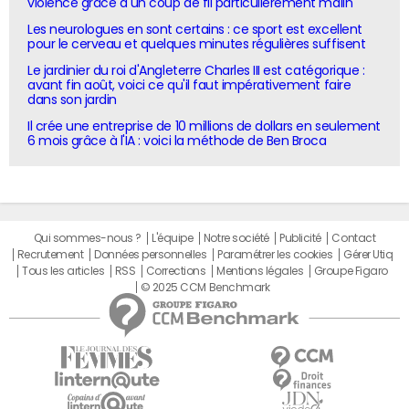
violence grâce à un coup de fil particulièrement malin
Les neurologues en sont certains : ce sport est excellent
pour le cerveau et quelques minutes régulières suffisent
Le jardinier du roi d'Angleterre Charles III est catégorique :
avant fin août, voici ce qu'il faut impérativement faire
dans son jardin
Il crée une entreprise de 10 millions de dollars en seulement
6 mois grâce à l'IA : voici la méthode de Ben Broca
Qui sommes-nous ?
L'équipe
Notre société
Publicité
Contact
Recrutement
Données personnelles
Paramétrer les cookies
Gérer Utiq
Tous les articles
RSS
Corrections
Mentions légales
Groupe Figaro
© 2025 CCM Benchmark