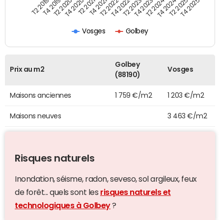
T4 2021
T2 2025
T2 2019
T4 2022
T2 2020
T4 2023
T2 2021
T4 2024
T2 2022
T4 2025
T4 2019
T2 2023
T4 2020
T2 2024
Vosges
Golbey
Golbey
Prix au m2
Vosges
(88190)
Maisons anciennes
1 759 €/m2
1 203 €/m2
Maisons neuves
3 463 €/m2
Risques naturels
Inondation, séisme, radon, seveso, sol argileux, feux
de forêt... quels sont les
risques naturels et
technologiques à Golbey
?