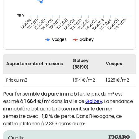
750
T4 2021
T2 2025
T2 2019
T4 2022
T2 2020
T4 2023
T2 2021
T4 2024
T2 2022
T4 2025
T4 2019
T2 2023
T4 2020
T2 2024
Vosges
Golbey
Golbey
Appartements et maisons
Vosges
(88190)
Prix au m2
1 514 €/m2
1 228 €/m2
Pour l'ensemble du parc immobilier, le prix du m² est
estimé à
1 664 €/m²
dans la ville de
Golbey
. La tendance
immobilière est au ralentissement sur le dernier
semestre avec
-1,8 %
de perte. Dans l'Hexagone, ce
chiffre plafonne à 2 353 euros du m².
Outils