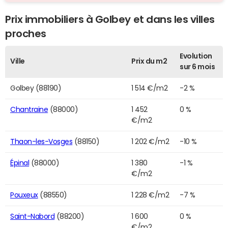
Prix immobiliers à Golbey et dans les villes
proches
Evolution
Ville
Prix du m2
sur 6 mois
Golbey (88190)
1 514 €/m2
-2 %
Chantraine
(88000)
1 452
0 %
€/m2
Thaon-les-Vosges
(88150)
1 202 €/m2
-10 %
Épinal
(88000)
1 380
-1 %
€/m2
Pouxeux
(88550)
1 228 €/m2
-7 %
Saint-Nabord
(88200)
1 600
0 %
€/m2