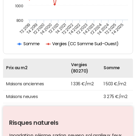
1000
800
T4 2021
T2 2025
T2 2019
T4 2022
T2 2020
T4 2023
T2 2021
T4 2024
T2 2022
T4 2025
T4 2019
T2 2023
T4 2020
T2 2024
Vergies (CC Somme Sud-Ouest)
Somme
Vergies
Prix au m2
Somme
(80270)
Maisons anciennes
1 336 €/m2
1 503 €/m2
Maisons neuves
3 275 €/m2
Risques naturels
Inondation, séisme, radon, seveso, sol argileux, feux