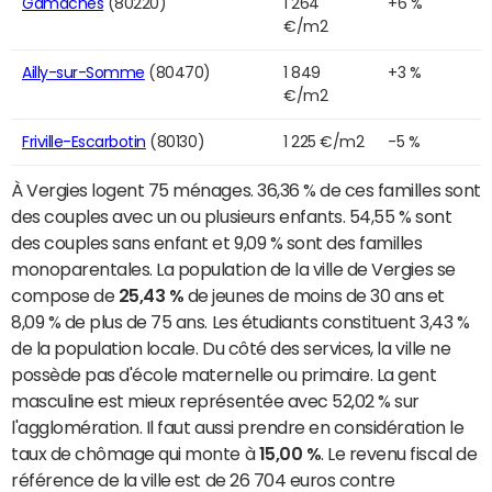
Gamaches
(80220)
1 264
+6 %
€/m2
Ailly-sur-Somme
(80470)
1 849
+3 %
€/m2
Friville-Escarbotin
(80130)
1 225 €/m2
-5 %
À Vergies logent 75 ménages. 36,36 % de ces familles sont
des couples avec un ou plusieurs enfants. 54,55 % sont
des couples sans enfant et 9,09 % sont des familles
monoparentales. La population de la ville de Vergies se
compose de
25,43 %
de jeunes de moins de 30 ans et
8,09 % de plus de 75 ans. Les étudiants constituent 3,43 %
de la population locale. Du côté des services, la ville ne
possède pas d'école maternelle ou primaire. La gent
masculine est mieux représentée avec 52,02 % sur
l'agglomération. Il faut aussi prendre en considération le
taux de chômage qui monte à
15,00 %
. Le revenu fiscal de
référence de la ville est de 26 704 euros contre