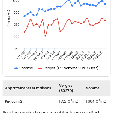
1750
Prix au m2
1500
1250
1000
750
T4 2021
T2 2025
T2 2019
T4 2022
T2 2020
T4 2023
T2 2021
T4 2024
T2 2022
T4 2025
T4 2019
T2 2023
T4 2020
T2 2024
Vergies (CC Somme Sud-Ouest)
Somme
Vergies
Appartements et maisons
Somme
(80270)
Prix au m2
1 323 €/m2
1 664 €/m2
Pour l'ensemble du parc immobilier, le prix du m² est