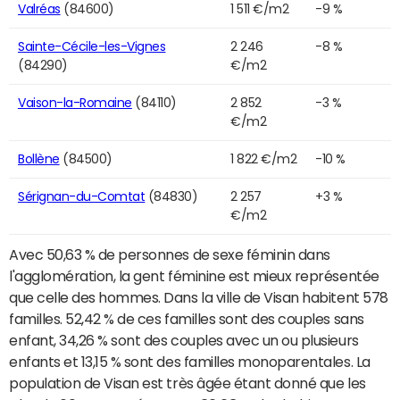
Valréas
(84600)
1 511 €/m2
-9 %
Sainte-Cécile-les-Vignes
2 246
-8 %
(84290)
€/m2
Vaison-la-Romaine
(84110)
2 852
-3 %
€/m2
Bollène
(84500)
1 822 €/m2
-10 %
Sérignan-du-Comtat
(84830)
2 257
+3 %
€/m2
Avec 50,63 % de personnes de sexe féminin dans
l'agglomération, la gent féminine est mieux représentée
que celle des hommes. Dans la ville de Visan habitent 578
familles. 52,42 % de ces familles sont des couples sans
enfant, 34,26 % sont des couples avec un ou plusieurs
enfants et 13,15 % sont des familles monoparentales. La
population de Visan est très âgée étant donné que les