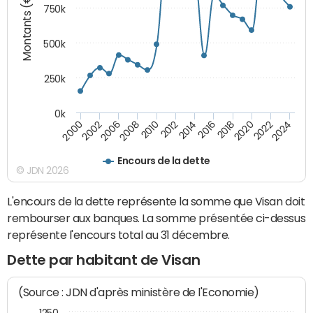
Montants (€)
750k
500k
250k
0k
2016
2014
2012
2010
2008
2006
2002
2000
2024
2022
2020
2018
Encours de la dette
© JDN 2026
L'encours de la dette représente la somme que Visan doit
rembourser aux banques. La somme présentée ci-dessus
représente l'encours total au 31 décembre.
Dette par habitant de Visan
(Source : JDN d'après ministère de l'Economie)
1250