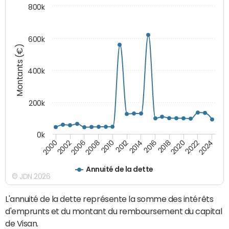
800k
600k
Montants (€)
400k
200k
0k
2000
2022
2016
2010
2002
2024
2018
2012
2006
2020
2014
2008
Annuité de la dette
© JDN 2026
L'annuité de la dette représente la somme des intérêts
d'emprunts et du montant du remboursement du capital
de Visan.