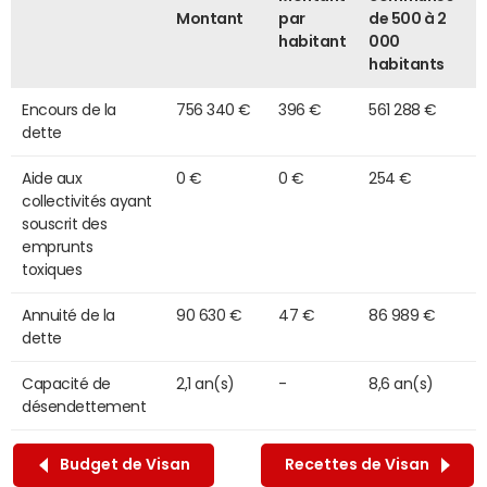
Montant
par
de 500 à 2
habitant
000
habitants
Encours de la
756 340 €
396 €
561 288 €
dette
Aide aux
0 €
0 €
254 €
collectivités ayant
souscrit des
emprunts
toxiques
Annuité de la
90 630 €
47 €
86 989 €
dette
Capacité de
2,1 an(s)
-
8,6 an(s)
désendettement
Budget de Visan
Recettes de Visan