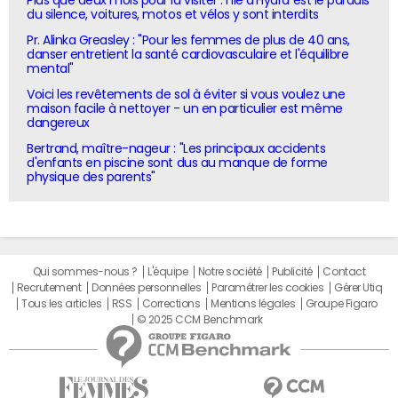
du silence, voitures, motos et vélos y sont interdits
Pr. Alinka Greasley : "Pour les femmes de plus de 40 ans,
danser entretient la santé cardiovasculaire et l'équilibre
mental"
Voici les revêtements de sol à éviter si vous voulez une
maison facile à nettoyer - un en particulier est même
dangereux
Bertrand, maître-nageur : "Les principaux accidents
d'enfants en piscine sont dus au manque de forme
physique des parents"
Qui sommes-nous ?
L'équipe
Notre société
Publicité
Contact
Recrutement
Données personnelles
Paramétrer les cookies
Gérer Utiq
Tous les articles
RSS
Corrections
Mentions légales
Groupe Figaro
© 2025 CCM Benchmark