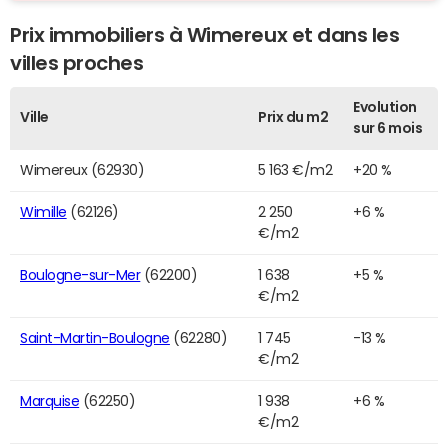
Prix immobiliers à Wimereux et dans les
villes proches
Evolution
Ville
Prix du m2
sur 6 mois
Wimereux (62930)
5 163 €/m2
+20 %
Wimille
(62126)
2 250
+6 %
€/m2
Boulogne-sur-Mer
(62200)
1 638
+5 %
€/m2
Saint-Martin-Boulogne
(62280)
1 745
-13 %
€/m2
Marquise
(62250)
1 938
+6 %
€/m2