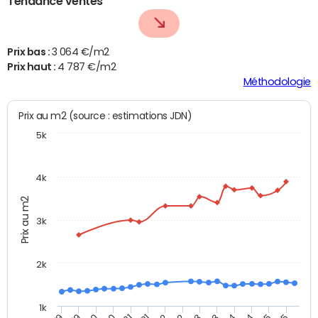
Tendance ventes
Prix bas :
3 064 €/m2
Prix haut :
4 787 €/m2
Méthodologie
Prix au m2 (source : estimations JDN)
5k
4k
Prix au m2
3k
2k
1k