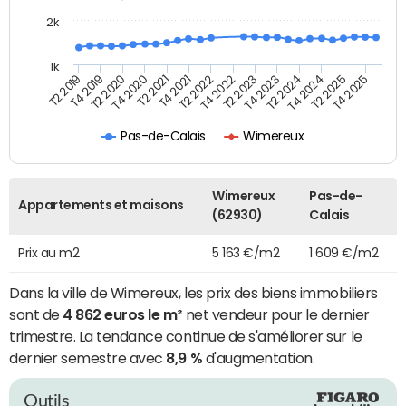
2k
1k
T4 2021
T2 2025
T2 2021
T4 2024
T4 2020
T2 2024
T2 2020
T4 2023
T4 2019
T2 2023
T2 2019
T4 2022
T2 2022
T4 2025
Pas-de-Calais
Wimereux
Wimereux
Pas-de-
Appartements et maisons
(62930)
Calais
Prix au m2
5 163 €/m2
1 609 €/m2
Dans la ville de Wimereux, les prix des biens immobiliers
sont de
4 862 euros le m²
net vendeur pour le dernier
trimestre. La tendance continue de s'améliorer sur le
dernier semestre avec
8,9 %
d'augmentation.
Outils