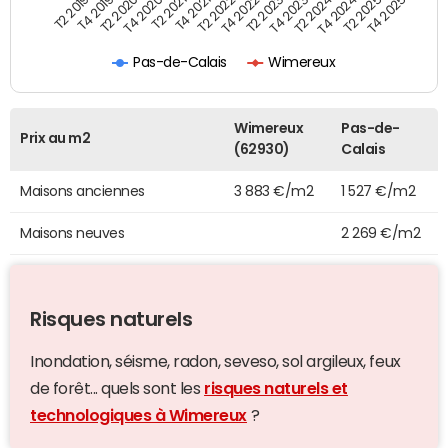
T4 2021
T2 2025
T2 2021
T4 2024
T4 2020
T2 2024
T2 2020
T4 2023
T4 2019
T2 2023
T2 2019
T4 2022
T2 2022
T4 2025
Pas-de-Calais
Wimereux
Wimereux
Pas-de-
Prix au m2
(62930)
Calais
Maisons anciennes
3 883 €/m2
1 527 €/m2
Maisons neuves
2 269 €/m2
Risques naturels
Inondation, séisme, radon, seveso, sol argileux, feux
de forêt... quels sont les
risques naturels et
technologiques à Wimereux
?