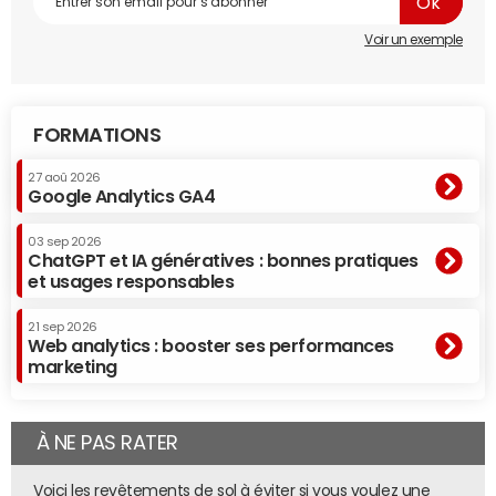
Voir un exemple
Le nombre de sites marchands est calculé à partir des
données communiquées par les huit plateformes
sécurisées de paiement membres du
panel
PSP
iCE/Fevad. Ces chiffres sont en baisse entre 2015, 2016 et
FORMATIONS
2017 car certains prestataires ont modifié leur
27 aoû 2026
méthodologie et révisé leurs données.
Google Analytics GA4
03 sep 2026
ChatGPT et IA génératives : bonnes pratiques
et usages responsables
21 sep 2026
Web analytics : booster ses performances
marketing
À NE PAS RATER
Voici les revêtements de sol à éviter si vous voulez une