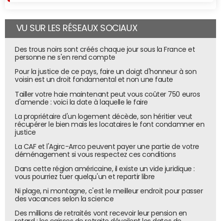
Pour charger un coupon, le consommateur n'a plus
ensuite qu'à en approcher son smartphone : l'écran
VU SUR LES RÉSEAUX SOCIAUX
contient plusieurs bornes NFC, placées derrière les
images qui s'affichent. Sur l'application du magasin
Des trous noirs sont créés chaque jour sous la France et
personne ne s'en rend compte
apparaît alors le coupon, ou encore la fiche technique de
article mis en avant, ou la fiche produit qu'il n'y a plus qu'à
Pour la justice de ce pays, faire un doigt d'honneur à son
voisin est un droit fondamental et non une faute
ajouter au panier. Plus largement, le magasin est équipé
Tailler votre haie maintenant peut vous coûter 750 euros
de ce type de PLV aussi bien pour permettre au visiteur
d'amende : voici la date à laquelle le faire
de scanner le QR code d'un produit qu'il place dans une
La propriétaire d'un logement décède, son héritier veut
wishlist que pour lui indiquer, puisqu'il est friand de soldes,
récupérer le bien mais les locataires le font condamner en
que celles-ci débutent dans deux semaines.
justice
La CAF et l'Agirc-Arrco peuvent payer une partie de votre
déménagement si vous respectez ces conditions
Dans cette région américaine, il existe un vide juridique :
vous pourriez tuer quelqu'un et repartir libre
Ni plage, ni montagne, c'est le meilleur endroit pour passer
des vacances selon la science
Des millions de retraités vont recevoir leur pension en