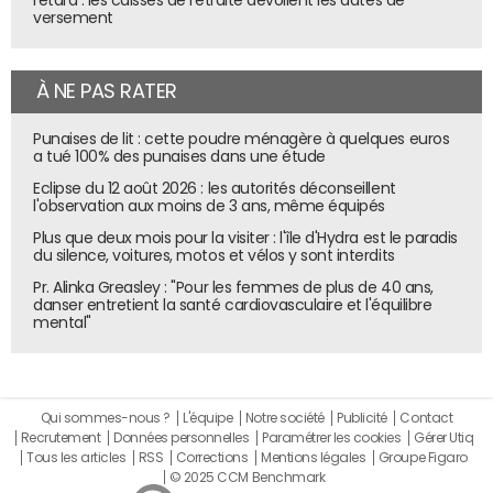
retard : les caisses de retraite dévoilent les dates de
versement
Un écran affiche les contenus les plus susceptibles d'intéresser le visiteur
À NE PAS RATER
© F.Fauconnier / JDN
Punaises de lit : cette poudre ménagère à quelques euros
a tué 100% des punaises dans une étude
En rayon, le vendeur voit sur sa
tablette
tous les clients
connectés et repère celui qui s'approche de lui. Il voit le
Eclipse du 12 août 2026 : les autorités déconseillent
l'observation aux moins de 3 ans, même équipés
coupon que le visiteur a chargé et peut faire apparaître
Plus que deux mois pour la visiter : l'île d'Hydra est le paradis
son historique et ses habitudes d'achat. Par exemple, tel
du silence, voitures, motos et vélos y sont interdits
visiteur est manifestement un showroomer sur les
Pr. Alinka Greasley : "Pour les femmes de plus de 40 ans,
produits techniques, qui flâne en boutique mais achète en
danser entretient la santé cardiovasculaire et l'équilibre
ligne chez des pure players. Ces informations vont
mental"
permettre au vendeur de mieux l'adresser pour tenter de
transformer l'achat en magasin.
Qui sommes-nous ?
L'équipe
Notre société
Publicité
Contact
Recrutement
Données personnelles
Paramétrer les cookies
Gérer Utiq
Tous les articles
RSS
Corrections
Mentions légales
Groupe Figaro
© 2025 CCM Benchmark