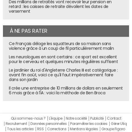
Des millions de retraités vont recevoir leur pension en
grâce à cela.
retard : les caisses de retraite dévoilent les dates de
versement
"Les modalités d'exécution ne sont pas précisées,
remarque-t-il cependant. Or s'il faut bien sûr informer
clairement le consommateur, estampiller chaque
À NE PAS RATER
offre serait souvent disproportionné." Le délégué général
de la Fevad explique ainsi que la loi pour la confiance dans
Ce Français déloge les squatteurs de sa maison sans
l'économique (LCEN, juin 2014) prévoit déjà l'obligation de
violence grâce à un coup de fil particulièrement malin
signaler qu'un contenu est publicitaire, ce qui s'applique
Les neurologues en sont certains : ce sport est excellent
par exemple aux liens sponsorisés. Mais pour de
pour le cerveau et quelques minutes régulières suffisent
nombreux autres cas prévus par le projet de loi
Le jardinier du roi d'Angleterre Charles III est catégorique :
avant fin août, voici ce qu'il faut impérativement faire
numérique, parmi lesquels la possibilité de payer pour
dans son jardin
être référencé sans qu'il n'y ait d'impact sur le
Il crée une entreprise de 10 millions de dollars en seulement
référencement lui-même, mentionner ce lien
6 mois grâce à l'IA : voici la méthode de Ben Broca
contractuel sur chaque offre ne semble en effet pas
forcément nécessaire.
La loyauté des plateformes, concept plus politique
Qui sommes-nous ?
L'équipe
Notre société
Publicité
Contact
que juridique
Recrutement
Données personnelles
Paramétrer les cookies
Gérer Utiq
Tous les articles
RSS
Corrections
Mentions légales
Groupe Figaro