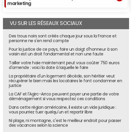
marketing
des offres proposées. Un principe déjà fixé par la loi
Macron, auquel s'ajoute une disposition tirée des travaux
de la loi Hamon sur les comparateurs : la plateforme "fait
VU SUR LES RÉSEAUX SOCIAUX
notamment apparaître clairement l’existence ou non
d’une relation contractuelle ou de liens capitalistiques
Des trous noirs sont créés chaque jour sous la France et
avec les personnes référencées ; l’existence ou non d’une
personne ne s'en rend compte
rémunération par les personnes référencées et, le cas
Pour la justice de ce pays, faire un doigt d'honneur à son
voisin est un droit fondamental et non une faute
échéant, l’impact de celle-ci sur le classement des
contenus, biens ou services proposés."
Tailler votre haie maintenant peut vous coûter 750 euros
d'amende : voici la date à laquelle le faire
"Par exemple, Quiestlemoinscher.com devra mentionner
La propriétaire d'un logement décède, son héritier veut
qu'il appartient à E.Leclerc (ce qu'il fait déjà), tout comme
récupérer le bien mais les locataires le font condamner en
les comparateurs qui ne se bornent pas à crawler les
justice
sites marchands mais ont des contrats avec eux devront
La CAF et l'Agirc-Arrco peuvent payer une partie de votre
déménagement si vous respectez ces conditions
l'indiquer, que cela influence ou non le référencement des
offres", explique Marc Lolivier. Il faudra également dire s'il
Dans cette région américaine, il existe un vide juridique :
vous pourriez tuer quelqu'un et repartir libre
existe une rémunération, par exemple des
marketplaces
ou sites de voyage qui permettent aux marchands ou
Ni plage, ni montagne, c'est le meilleur endroit pour passer
des vacances selon la science
compagnies aériennes d'apparaître en tête des listings