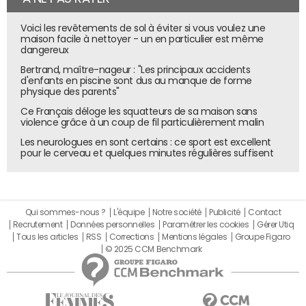
France confirme s'être appuyé sur les expériences des
Voici les revêtements de sol à éviter si vous voulez une
autres pays pour proposer ce format, il s'agissait surtout
maison facile à nettoyer - un en particulier est même
d'une question de timing. "Nous avons lancé Lidl Voyages
dangereux
en 2017, Lidl Vins en 2018 avec de la livraison à domicile et
Bertrand, maître-nageur : "Les principaux accidents
en points relais. Nous avons pris la décision en 2019 de
d'enfants en piscine sont dus au manque de forme
physique des parents"
développer un programme de fidélité baptisé Lidl + avec
Ce Français déloge les squatteurs de sa maison sans
un site dédié. Tout est ensuite une question de timing.
violence grâce à un coup de fil particulièrement malin
Nous souhaitions d'abord établir notre programme de
Les neurologues en sont certains : ce sport est excellent
fidélité pour avoir du digital au sein de Lidl et créer une
pour le cerveau et quelques minutes régulières suffisent
base de données
, avec un site dédié depuis 2020. Ensuite,
les premiers travaux ont débuté pour la création d'un site
marchand en mai 2021 et une ouverture en mai 2023",
retrace le dirigeant.
Qui sommes-nous ?
L'équipe
Notre société
Publicité
Contact
Recrutement
Données personnelles
Paramétrer les cookies
Gérer Utiq
Quand les coûts d'acquisition explosent, les enseignes ont
Tous les articles
RSS
Corrections
Mentions légales
Groupe Figaro
tout intérêt à garder leurs clients et les programmes de
© 2025 CCM Benchmark
fidélité font partie des leviers existants. "Créer une base
de données nous a permis d'identifier nos clients,
d'apprendre à les connaître et à connaître leurs