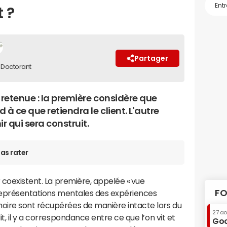
t ?
Partager
 Doctorant
 retenue : la première considère que
à ce que retiendra le client. L'autre
r qui sera construit.
as rater
r coexistent. La première, appelée « vue
FO
 représentations mentales des expériences
oire sont récupérées de manière intacte lors du
27 a
, il y a correspondance entre ce que l’on vit et
Goo