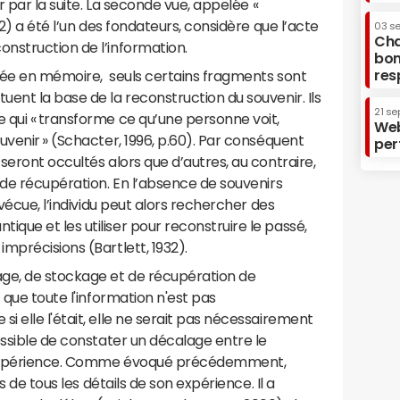
er par la suite. La seconde vue, appelée «
32) a été l’un des fondateurs, considère que l’acte
03 s
Cha
nstruction de l’information.
bon
res
kée en mémoire, seuls certains fragments sont
ent la base de la reconstruction du souvenir. Ils
21 se
 qui « transforme ce qu’une personne voit,
Web
uvenir » (Schacter, 1996, p.60). Par conséquent
per
seront occultés alors que d’autres, au contraire,
 de récupération. En l’absence de souvenirs
 vécue, l’individu peut alors rechercher des
ue et les utiliser pour reconstruire le passé,
mprécisions (Bartlett, 1932).
ge, de stockage et de récupération de
 que toute l'information n'est pas
 elle l'était, elle ne serait pas nécessairement
ossible de constater un décalage entre le
 l'expérience. Comme évoqué précédemment,
s de tous les détails de son expérience. Il a