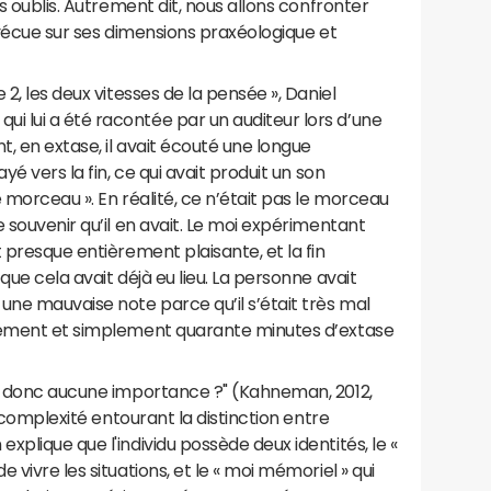
es oublis. Autrement dit, nous allons confronter
 vécue sur ses dimensions praxéologique et
 2, les deux vitesses de la pensée », Daniel
lui a été racontée par un auditeur lors d’une
, en extase, il avait écouté une longue
yé vers la fin, ce qui avait produit un son
 morceau ». En réalité, ce n’était pas le morceau
le souvenir qu’il en avait. Le moi expérimentant
t presque entièrement plaisante, et la fin
ue cela avait déjà eu lieu. La personne avait
 une mauvaise note parce qu’il s’était très mal
urement et simplement quarante minutes d’extase
lle donc aucune importance ?" (Kahneman, 2012,
a complexité entourant la distinction entre
plique que l'individu possède deux identités, le «
 vivre les situations, et le « moi mémoriel » qui