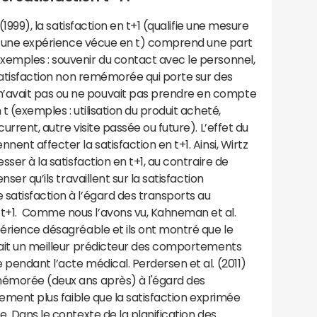
. (1999), la satisfaction en t+1 (qualifie une mesure
rd d’une expérience vécue en t) comprend une part
exemples : souvenir du contact avec le personnel,
 satisfaction non remémorée qui porte sur des
n’avait pas ou ne pouvait pas prendre en compte
 t (exemples : utilisation du produit acheté,
current, autre visite passée ou future). L’effet du
nent affecter la satisfaction en t+1. Ainsi, Wirtz
sser à la satisfaction en t+1, au contraire de
nser qu’ils travaillent sur la satisfaction
satisfaction à l’égard des transports au
n t+1. Comme nous l’avons vu, Kahneman et al.
périence désagréable et ils ont montré que le
́tait un meilleur prédicteur des comportements
 pendant l’acte médical. Perdersen et al. (2011)
́morée (deux ans après) à l'égard des
ivement plus faible que la satisfaction exprimée
e. Dans le contexte de la planification des