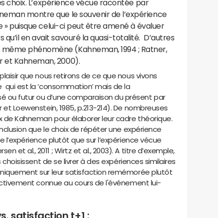
les choix. L’expérience vécue racontée par
hneman montre que le souvenir de l’expérience
ve » puisque celui-ci peut être amené à évaluer
qu’il en avait savouré la quasi-totalité. D’autres
e même phénomène (Kahneman, 1994 ; Ratner,
er et Kahneman, 2000).
́plaisir que nous retirons de ce que nous vivons
e qui est la ‘consommation’ mais de la
́ ou futur ou d’une comparaison du présent par
er et Loewenstein, 1985, p.213-214). De nombreuses
ux de Kahneman pour élaborer leur cadre théorique.
onclusion que le choix de répéter une expérience
 l’expérience plutôt que sur l’expérience vécue
n et al., 2011 ; Wirtz et al., 2003). A titre d’exemple,
s choisissent de se livrer à des expériences similaires
uniquement sur leur satisfaction remémorée plutôt
fectivement connue au cours de l'événement lui-
. satisfaction t+1 :