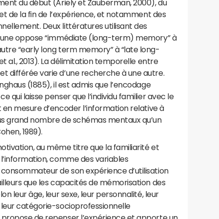
ement du début (Ariely et Zauberman, 2000), du
 et de la fin de l’expérience, et notamment des
ellement. Deux littératures utilisant des
. L’une oppose “immédiate (long-term) memory” à
utre “early long term memory” à “late long-
t al., 2013). La délimitation temporelle entre
 différée varie d’une recherche à une autre.
inghaus (1885), il est admis que l’encodage
 qui laisse penser que l’individu familier avec le
t en mesure d’encoder l’information relative à
plus grand nombre de schémas mentaux qu’un
Cohen, 1989).
tivation, au même titre que la familiarité et
 l’information, comme des variables
 consommateur de son expérience d’utilisation
illeurs que les capacités de mémorisation des
n leur âge, leur sexe, leur personnalité, leur
 leur catégorie-socioprofessionnelle
 propose de repenser l’expérience et apporte un