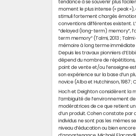
tendance à se souvenir plus facil
moment le plus intense (« peak »),
stimuli fortement chargés émotionn
conventions différentes existent
“delayed (long-term) memory”, l’a
term memory” (Talmi, 2013 ; Talmi e
mémoire à long terme immédiate et
Depuis les travaux pionniers d’Ebb
dépend du nombre de répétitions, ce
point de vente et/ou l’enseigne es
son expérience sur la base d’un 
novice (Alba et Hutchinson, 1987 ; 
Hoch et Deighton considèrent la mo
l’ambiguïté de l’environnement de
modératrices de ce que retient un
d’un produit. Cohen constate par a
individus ne sont pas les mêmes selo
niveau d’éducation ou bien encore
d’appartenance. Michaël Flacandji