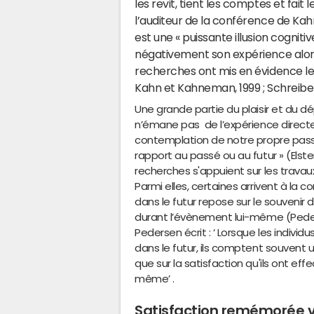
les revit, tient les comptes et fait 
l’auditeur de la conférence de Ka
est une « puissante illusion cogniti
négativement son expérience alors 
recherches ont mis en évidence l
Kahn et Kahneman, 1999 ; Schreib
Une grande partie du plaisir et du de
n’émane pas de l’expérience direct
contemplation de notre propre passe
rapport au passé ou au futur » (Elst
recherches s'appuient sur les trava
Parmi elles, certaines arrivent à la c
dans le futur repose sur le souvenir de
durant l’évènement lui-même (Pederse
Pedersen écrit : ‘ Lorsque les individu
dans le futur, ils comptent souvent 
que sur la satisfaction qu'ils ont ef
même’ .
Satisfaction remémorée vs