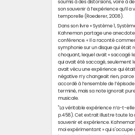
soumis à des distorsions, voire à d
son souvenir à l’expérience qu’il a
temporelle (Roederer, 2008).
Dans son livre « Système 1, Système
Kahneman partage une anecdote qui 
conférence. « Il a raconté comment
symphonie sur un disque qui était ra
choquant, lequel avait « saccagé le
qui avait été saccagé, seulement 
avait vécu une expérience qui étai
négative n’y changeait rien, parce q
accordé à l’ensemble de l’épisode
terminé, mais sa note ignorait p
musicale.
"La véritable expérience n’a-t-e
p.458). Cet extrait illustre toute l
souvenir et expérience. Kahneman ex
moi expérimentant » qui s'occupe de