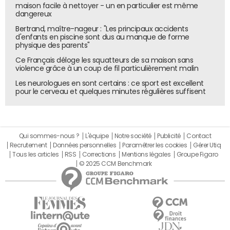
maison facile à nettoyer - un en particulier est même
permettant de faire des ventes sans passer par le site,
dangereux
Google augmente la dépendance à ses produits et il faut
Bertrand, maître-nageur : "Les principaux accidents
s'attendre à voir le trafic SEO diminuer sur les sites
d'enfants en piscine sont dus au manque de forme
physique des parents"
marchands". Par ailleurs, "certains clients sont réticents à
l'idée de fournir à Google des informations sur leurs prix ou
Ce Français déloge les squatteurs de sa maison sans
violence grâce à un coup de fil particulièrement malin
leurs stocks dans les micro-données, mais là, il va falloir
Les neurologues en sont certains : ce sport est excellent
en donner beaucoup plus. Il faut y aller le plus vite
pour le cerveau et quelques minutes régulières suffisent
possible et figurer parmi les premiers. Quand tout le
monde sera dessus, ce sera beaucoup moins intéressant
de s'y mettre et il ne restera plus qu'à faire du
référencement sur Google Shopping pour apparaître".
Qui sommes-nous ?
L'équipe
Notre société
Publicité
Contact
"Avant, Google Shopping n'était pas très visible. Avec des
Recrutement
Données personnelles
Paramétrer les cookies
Gérer Utiq
Tous les articles
RSS
Corrections
Mentions légales
Groupe Figaro
flux plus fournis et mieux structurés, il va remonter de
© 2025 CCM Benchmark
mieux en mieux. Et il faut espérer que l'ergonomie de
l'interface va s'améliorer pour suivre le mouvement",
souligne-t-il.
Les actions à mettre en place rapidement