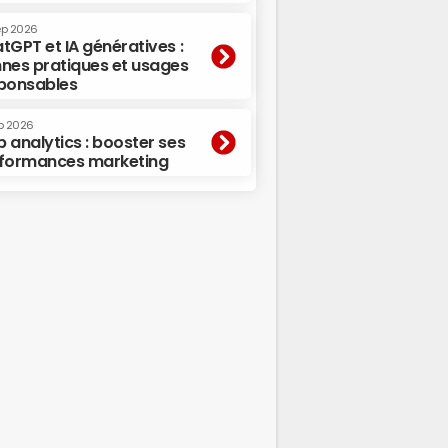
ep 2026
tGPT et IA génératives :
nes pratiques et usages
ponsables
p 2026
 analytics : booster ses
formances marketing