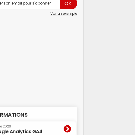
Voir un exemple
RMATIONS
oû 2026
gle Analytics GA4