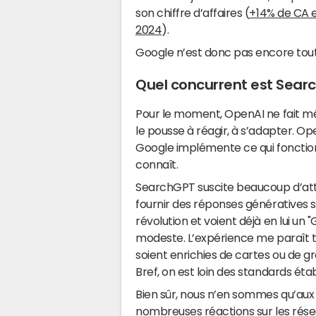
son chiffre d’affaires (
+14% de CA e
2024
).
Google n’est donc pas encore tout 
Quel concurrent est Sear
Pour le moment, OpenAI ne fait mê
le pousse à réagir, à s’adapter. Ope
Google implémente ce qui fonction
connaît.
SearchGPT suscite beaucoup d’att
fournir des réponses génératives 
révolution et voient déjà en lui un "G
modeste. L’expérience me paraît t
soient enrichies de cartes ou de 
Bref, on est loin des standards éta
Bien sûr, nous n’en sommes qu’aux 
nombreuses réactions sur les rés