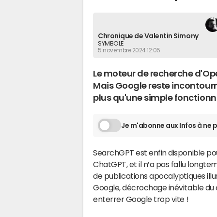
Chronique de Valentin Simony
SYMBOLE
5 novembre 2024 12:05
Le moteur de recherche d'Ope
Mais Google reste incontourna
plus qu'une simple fonctionna
Je m'abonne aux Infos à ne p
SearchGPT est enfin disponible pour
ChatGPT, et il n’a pas fallu longt
de publications apocalyptiques illu
Google, décrochage inévitable du c
enterrer Google trop vite !