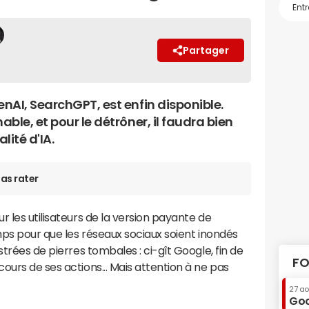
Partager
nAI, SearchGPT, est enfin disponible.
ble, et pour le détrôner, il faudra bien
lité d'IA.
as rater
 les utilisateurs de la version payante de
emps pour que les réseaux sociaux soient inondés
strées de pierres tombales : ci-gît Google, fin de
FO
ours de ses actions... Mais attention à ne pas
27 a
Goo