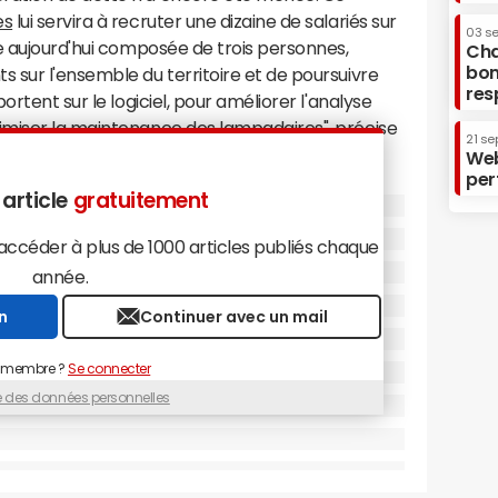
es
lui servira à recruter une dizaine de salariés sur
03 s
e aujourd'hui composée de trois personnes,
Cha
bon
 sur l'ensemble du territoire et de poursuivre
res
rtent sur le logiciel, pour améliorer l'analyse
imiser la maintenance des lampadaires", précise
21 se
start-up française.
Web
per
vait reçu
 article
gratuitement
de
quitaine et
céder à plus de 1000 articles publiés chaque
irbus
année.
n
Continuer avec un mail
pement de
es, quel que
 membre ?
Se connecter
a start-up a
ue des données personnelles
e pilotage
n module
gence