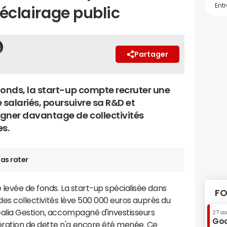
'éclairage public
Partager
fonds, la start-up compte recruter une
 salariés, poursuivre sa R&D et
ner davantage de collectivités
es.
as rater
 levée de fonds. La start-up spécialisée dans
FO
c des collectivités lève 500 000 euros auprès du
alia Gestion, accompagné d'investisseurs
27 a
Goo
ation de dette n'a encore été menée. Ce