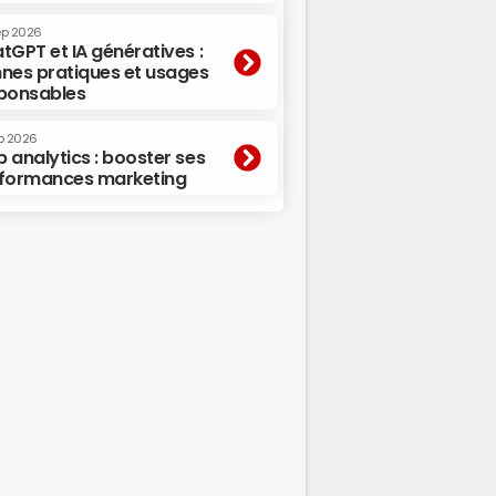
ep 2026
tGPT et IA génératives :
nes pratiques et usages
ponsables
p 2026
 analytics : booster ses
formances marketing