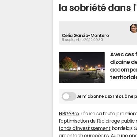
la sobriété dans l
Célia Garcia-Montero
5 septembre 2022 00:30
Avec ces 
dizaine de
accompag
territorial
Je m'abonne aux Infos à ne p
NRGYBox
réalise sa toute première
l'optimisation de l'éclairage publi
fonds d'investissement
bordelais G
greentech européens. Aucune opér