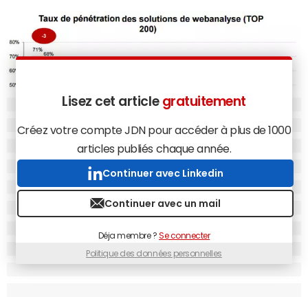
Lisez cet article
gratuitement
Créez votre compte JDN pour accéder à plus de 1000
articles publiés chaque année.
Continuer avec Linkedin
Parts de marché des solutions de web analytics observées chez les 200
Continuer avec un mail
sites les plus visités en France au premier semestre 2015 ("S1 2015", soit la
dernière période mesurée entièrement) et au deuxième semestre 2014
("S2 2014").
Déja membre ?
Se connecter
Politique des données personnelles
La progression la plus importante entre les deux derniers
semestres est donc celle d'
Universal Analytics
. Au sein
des 200 sites les plus visités en France, la nouvelle version