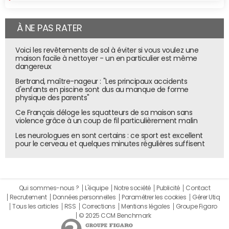
semestre 2013) à 68% trois semestres plus tard. Ce qui
représente une perte de 6 points.
À NE PAS RATER
En revanche, le nombre de sites utilisant
AT Internet
au
sein du Top 200 a lui progressé au cours de la même
Voici les revêtements de sol à éviter si vous voulez une
période, passant de 38% à 44% en un an et demi. AT
maison facile à nettoyer - un en particulier est même
dangereux
Internet a donc gagné autant de points que Google
Analytics en a perdu. Adobe Analytics, parfois encore
Bertrand, maître-nageur : "Les principaux accidents
d'enfants en piscine sont dus au manque de forme
appelé Omniture, reste stable à 9 voire 10% de
parts de
physique des parents"
marché
sur la période.
Ce Français déloge les squatteurs de sa maison sans
violence grâce à un coup de fil particulièrement malin
Les neurologues en sont certains : ce sport est excellent
pour le cerveau et quelques minutes régulières suffisent
Qui sommes-nous ?
L'équipe
Notre société
Publicité
Contact
Recrutement
Données personnelles
Paramétrer les cookies
Gérer Utiq
Tous les articles
RSS
Corrections
Mentions légales
Groupe Figaro
© 2025 CCM Benchmark
Taux de pénétration des principales solutions de Web Analytics chaque