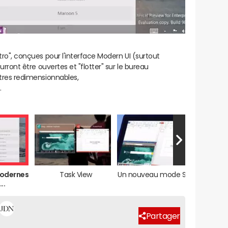
ro", conçues pour l'interface Modern UI (surtout
rront être ouvertes et "flotter" sur le bureau
res redimensionnables,
.
odernes
Task View
Un nouveau mode Snap
Un n
..
Partager