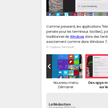
Comme pressenti, les applications "Met
pensée pour les terminaux tactiles), pou
traditionnel de
Windows
dans des fenêt
exactement comme dans Windows 7..
© Capture / Microsoft
Nouveau menu
Des apps m
Démarrer
sur le.
La Rédaction
22 octobre 2014 11:01