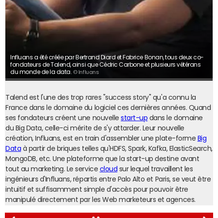
Influans a été créée par Bertrand Diard et Fabrice Bonan, tous deux co-
fondateurs de Talend, ainsi que Cédric Carbone et plusieurs vétérans
du monde de la data.
© Influans
Talend est l'une des trop rares "success story" qu'a connu la
France dans le domaine du logiciel ces dernières années. Quand
ses fondateurs créent une nouvelle
start-up
dans le domaine
du Big Data, celle-ci mérite de s'y attarder. Leur nouvelle
création, Influans, est en train d'assembler une plate-forme
Big
Data
à partir de briques telles qu'HDFS, Spark, Kafka, ElasticSearch,
MongoDB, etc. Une plateforme que la start-up destine avant
tout au marketing. Le service
cloud
sur lequel travaillent les
ingénieurs d'Influans, répartis entre Palo Alto et Paris, se veut être
intuitif et suffisamment simple d'accès pour pouvoir être
manipulé directement par les Web marketeurs et agences.