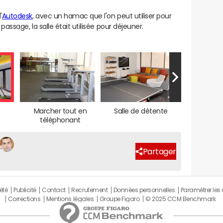
'
Autodesk
, avec un hamac que l'on peut utiliser pour
 passage, la salle était utilisée pour déjeuner.
Marcher tout en
Salle de détente
téléphonant
Partager
été
Publicité
Contact
Recrutement
Données personnelles
Paramétrer les
Corrections
Mentions légales
Groupe Figaro
© 2025 CCM Benchmark