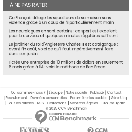
À NE PAS RATER
Ce Français déloge les squatteurs de sa maison sans
violence grâce à un coup de fil particulièrement malin
Les neurologues en sont certains : ce sport est excellent
pour le cerveau et quelques minutes régulières suffisent
Le jardinier du roi d'Angleterre Charles III est catégorique :
avant fin août, voici ce qu'il faut impérativement faire
dans son jardin
Il crée une entreprise de 10 millions de dollars en seulement
6 mois grâce à l'IA : voici la méthode de Ben Broca
Qui sommes-nous ?
L'équipe
Notre société
Publicité
Contact
Recrutement
Données personnelles
Paramétrer les cookies
Gérer Utiq
Tous les articles
RSS
Corrections
Mentions légales
Groupe Figaro
© 2025 CCM Benchmark