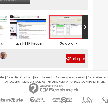
is
Live HTTP Header
Goldorank
Partager
été
Publicité
Contact
Recrutement
Données personnelles
Paramétrer les
Corrections
Mentions légales
Groupe Figaro
© 2025 CCM Benchmark