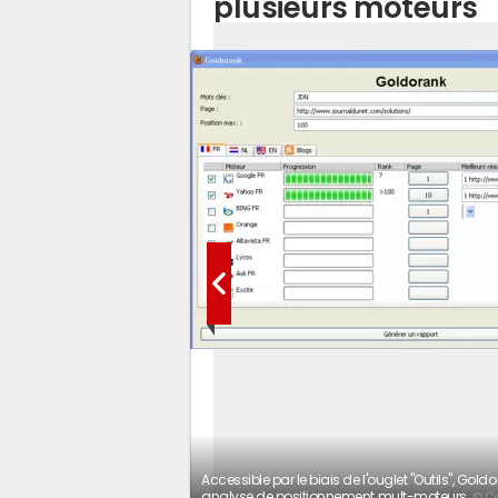
plusieurs moteurs
Accessible par le biais de l'ouglet "Outils", Gol
analyse de positionnement mult-moteurs.
© Ca