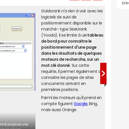
Goldorank n'a rien à voir avec les
logiciels de suivi de
positionnement disponible sur le
marché- type SeeUrank
(Yooda). Il se limite à u
n tableau
de bord pour connaître le
positionnement d'une page
dans les résultats de quelques
moteurs de recherche, sur un
mot clé donné
. Sur cette
requête, il permet également de
connaitre les pages de sites
concurrents arrivant en
premières positions.
Parmi les moteurs qu'il prend en
compte figurent
Google
, Bing,
mais aussi Orange.
dorank propose une
pture d'écran