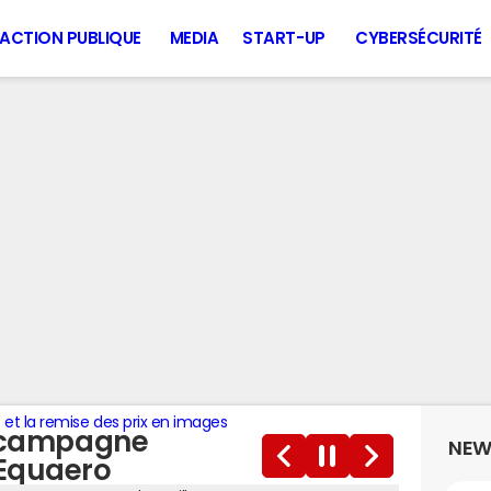
ACTION PUBLIQUE
MEDIA
START-UP
CYBERSÉCURITÉ
 et la remise des prix en images
re campagne
NEW
 Equaero