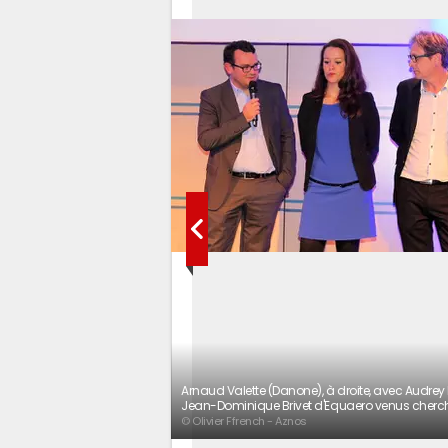
Arnaud Valette (Danone), à droite, avec Audrey
Jean-Dominique Brivet d'Equaero venus chercher
© Olivier Ffrench - Aznos