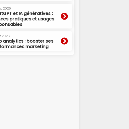
ep 2026
tGPT et IA génératives :
nes pratiques et usages
ponsables
p 2026
 analytics : booster ses
formances marketing