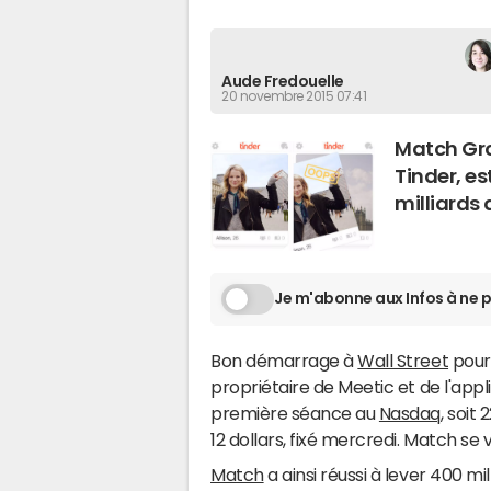
Aude Fredouelle
20 novembre 2015 07:41
Match Gro
Tinder, es
milliards 
Je m'abonne aux Infos à ne p
Bon démarrage à
Wall Street
pour 
propriétaire de Meetic et de l'appli
première séance au
Nasdaq
, soit
2
12
dollars, fixé mercredi. Match se va
Match
a ainsi réussi à lever 400
mil