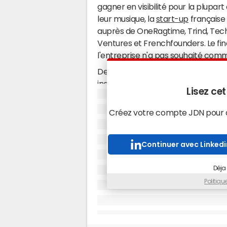
gagner en visibilité pour la plupar
leur musique, la
start-up
française 
auprès de OneRagtime, Trind, Tech
Ventures et Frenchfounders. Le fi
l'entreprise n'a pas souhaité com
Depuis son lancement début 2019, 
indépendants qui se sont inscrits 
Lisez cet
la start-up les met en relation av
"curateurs".
Créez votre compte JDN pour ac
Ces professionnels sont répartis e
visibilité des artistes, comme les 
Continuer avec Linkedi
médias (comme Radio Néo ou Tsugi 
partenariats, comme des labels ou
Déja
musiciens, des anciens producteurs
Politiq
partie musicale après avoir écout
40% du CA réalisé aux Eta