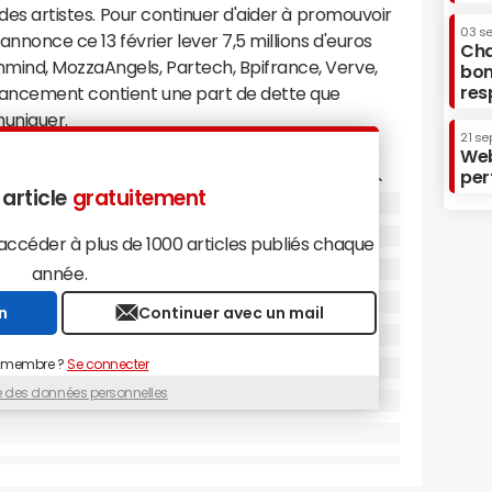
t des artistes. Pour continuer d'aider à promouvoir
03 s
annonce ce 13 février lever 7,5 millions d'euros
Cha
mind, MozzaAngels, Partech, Bpifrance, Verve,
bon
res
nancement contient une part de dette que
muniquer.
21 se
Groover a séduit près de 350 000 artistes
Web
per
sur sa plateforme. Pour promouvoir leur musique,
 article
gratuitement
ec des professionnels de la musique appelés
céder à plus de 1000 articles publiés chaque
n trois catégories. Ceux chargés d'assurer la
année.
influenceurs (comme le chroniqueur Sale) ou les
n
Continuer avec un mail
Radio). Ceux qui doivent leur trouver des
 des managers. Enfin, les "mentors" (des
 membre ?
Se connecter
…) conseillent les artistes indépendants sur la
ue des données personnelles
é leurs morceaux.
ts-Unis