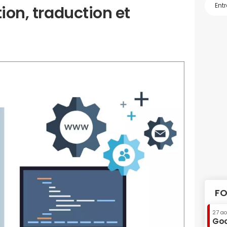
tion, traduction et
FO
27 a
Goo