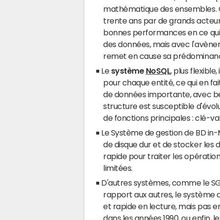
mathématique des ensembles. C
trente ans par de grands acteurs
bonnes performances en ce qui c
des données, mais avec l'avènemen
remet en cause sa prédominan
Le
système
NoSQL
, plus flexib
pour chaque entité, ce qui en fa
de données importante, avec b
structure est susceptible d'évol
de fonctions principales : clé-
Le Système de gestion de BD in-M
de disque dur et de stocker les
rapide pour traiter les opératio
limitées.
D'autres systèmes, comme le SG
rapport aux autres, le système
et rapide en lecture, mais pas en
dans les années 1990, ou enfin, 