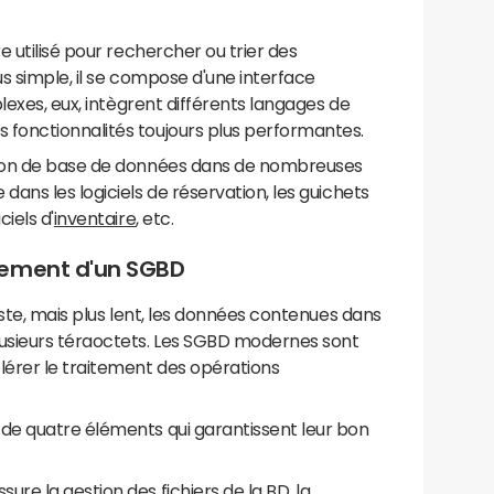
e utilisé pour rechercher ou trier des
us simple, il se compose d'une interface
exes, eux, intègrent différents langages de
fonctionnalités toujours plus performantes.
tion de base de données dans de nombreuses
ans les logiciels de réservation, les guichets
iels d'
inventaire
, etc.
nement d'un SGBD
aste, mais plus lent, les données contenues dans
usieurs téraoctets. Les SGBD modernes sont
rer le traitement des opérations
de quatre éléments qui garantissent leur bon
re la gestion des fichiers de la BD, la