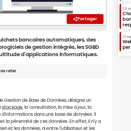
03 s
Cha
bon
Partager
res
21 se
 guichets bancaires automatiques, des
Web
progiciels de gestion intégrés, les SGBD
per
ltitude d'applications informatiques.
as rater
de Gestion de Base de Données, désigne un
e
stockage
, la consultation, la mise à jour, la
 d'informations dans une base de données. Il
et la pérennité de ces données. En effet, il n'y a
ien et les données, ni entre l'utilisateur et les