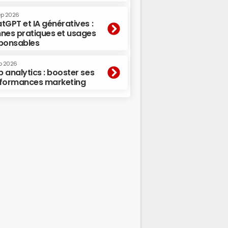
ep 2026
tGPT et IA génératives :
nes pratiques et usages
ponsables
p 2026
 analytics : booster ses
formances marketing