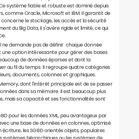
e système fiable et robuste est dominé depuis
, comme Oracle, Microsoft et IBM. Il garantit de
oncerne le stockage, les accès et la sécurité
t du Big Data, il s'avère rigide et limité, ce qui
ce.
le, il ne demande pas de définir chaque donnée
it une option intéressante pour gérer des bases
eaucoup de données éparses et dont la
uer au fil du temps. Il regroupe quatre catégories
valeurs, documents, colonnes et graphiques.
emory, dont l'intérêt principale est de se passer
 données dans sa mémoire. Il est beaucoup plus
ns, mais sa capacité et ses fonctionnalités sont
BD pour les données XML, peu avantageux par
 avec une base de données en colonnes, optimisé
 écriture, les SGBD orientés objets, populaires
les systèmes hiérarchiques ou les systèmes de