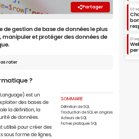
Partager
03 s
Cha
bon
res
e de gestion de base de données le plus
ir, manipuler et protéger des données de
21 se
Web
que.
per
as rater
ormatique ?
 Language) est un
SOMMAIRE
exploiter des bases de
Définition de SQL
e la définition, la
Traduction de SQL en anglais
urité de données.
Acteurs de SQL
Fiches pratiques SQL
t utilisé pour créer des
s sous forme de lignes,