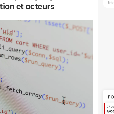
tion et acteurs
FO
27 a
Goo