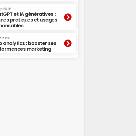
ep 2026
tGPT et IA génératives :
nes pratiques et usages
ponsables
p 2026
 analytics : booster ses
formances marketing