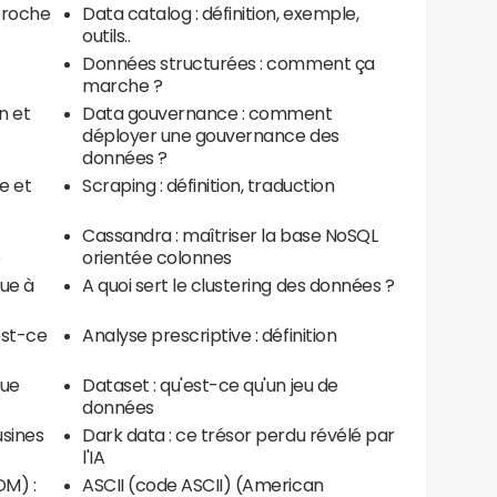
pproche
Data catalog : définition, exemple,
outils..
Données structurées : comment ça
marche ?
n et
Data gouvernance : comment
déployer une gouvernance des
données ?
e et
Scraping : définition, traduction
Cassandra : maîtriser la base NoSQL
e
orientée colonnes
oue à
A quoi sert le clustering des données ?
est-ce
Analyse prescriptive : définition
que
Dataset : qu'est-ce qu'un jeu de
données
usines
Dark data : ce trésor perdu révélé par
l'IA
M) :
ASCII (code ASCII) (American