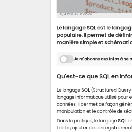
La Rédaction
8 janvier 2019 09:00
Le langage SQL est le langag
populaire. Il permet de défin
manière simple et schémati
Je m'abonne aux Infos à ne p
Qu'est-ce que SQL en inf
Le langage
SQL
(Structured Query
langage informatique utilisé pour 
données. Il permet de façon général
manipulation et le contrôle de séc
Dans la pratique, le langage
SQL
es
tables, ajouter des enregistrement