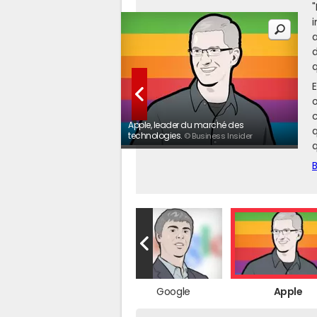
"
i
a
d
q
E
o
c
Apple, leader du marché des
q
technologies.
© Business Insider
q
Facebook
Google
Apple