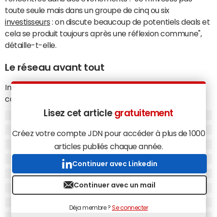
toute seule mais dans un groupe de cinq ou six
investisseurs
: on discute beaucoup de potentiels deals et
cela se produit toujours après une réflexion commune",
détaille-t-elle.
Le réseau avant tout
Investisseur depuis de nombreuses années, également
cofondateur d'Arianee et du projet
NFT
The Smurfs'
Society, Julien Romanetto relève "recevoir tous les mois
Lisez cet article
gratuitement
200 messages sur Linkedin pour des demandes de
Créez votre compte JDN pour accéder à plus de 1000
rendez-vous d'
entrepreneurs
." En raison de l'afflux de
demandes, lui aussi préfère mettre à profit un réseau,
articles publiés chaque année.
constitué d'autres proches et business angels comme
Continuer avec Linkedin
Frédéric Montagnon, Thibaud Elzière, Edouardo Ronsano
et Nicolas Steegmann. "D'une part, c'est plus organique et
Continuer avec un mail
intéressant. Par ailleurs, ce sont des personnes à même
de comprendre le Web3 : nous sommes dans Starton
Déja membre ?
Se connecter
(API pour faciliter le développement blockchain, ndlr),