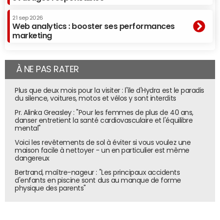
Julien Romanetto, dirigeant de
Blueplanet, cofondateur d'Arianee et
21 sep 2026
business angel.
© DR
Web analytics : booster ses performances
marketing
Pour autant, la seule recommandation d'un proche ne
suffit évidemment pas. Claire Balva insiste sur
À NE PAS RATER
"l'importance" accordée "aux fondateurs et à la manière
dont ils présentent leurs ambitions." Un aspect humain
Plus que deux mois pour la visiter : l'île d'Hydra est le paradis
aussi partagé par Luc Jodet : "A titre personnel, j'investis
du silence, voitures, motos et vélos y sont interdits
surtout dans des personnalités que j'affectionne, que j'ai
Pr. Alinka Greasley : "Pour les femmes de plus de 40 ans,
envie de voir réussir. La typologie de projets est très
danser entretient la santé cardiovasculaire et l'équilibre
mental"
différente mais il faut surtout que les gens me plaisent
car en tant que business angel, dans les phases early
Voici les revêtements de sol à éviter si vous voulez une
maison facile à nettoyer - un en particulier est même
stage, on s'appuie avant tout sur une vision. Il y a peut-
dangereux
être un début de produit mais c'est maigre. J'aime les
Bertrand, maître-nageur : "Les principaux accidents
gens qui ont une vraie passion pour le sujet mais qui
d'enfants en piscine sont dus au manque de forme
physique des parents"
présentent tout de même une certaine humilité : on sait
que nous ne sommes qu'au début en crypto, il reste plein
d'incertitudes et aujourd'hui, quelqu'un qui se présente