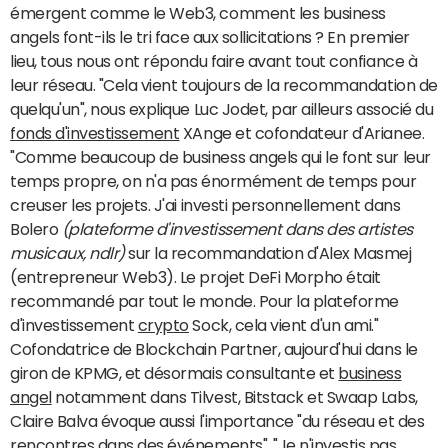
émergent comme le Web3, comment les business
angels font-ils le tri face aux sollicitations ? En premier
lieu, tous nous ont répondu faire avant tout confiance à
leur réseau. "Cela vient toujours de la recommandation de
quelqu'un", nous explique Luc Jodet, par ailleurs associé du
fonds d'investissement
XAnge et cofondateur d'Arianee.
"Comme beaucoup de business angels qui le font sur leur
temps propre, on n'a pas énormément de temps pour
creuser les projets. J'ai investi personnellement dans
Bolero
(plateforme d'investissement dans des artistes
musicaux, ndlr)
sur la recommandation d'Alex Masmej
(entrepreneur Web3). Le projet DeFi Morpho était
recommandé par tout le monde. Pour la plateforme
d'investissement
crypto
Sock, cela vient d'un ami."
Cofondatrice de Blockchain Partner, aujourd'hui dans le
giron de KPMG, et désormais consultante et
business
angel
notamment dans Tilvest, Bitstack et Swaap Labs,
Claire Balva évoque aussi l'importance "du réseau et des
rencontres dans des événements". "Je n'investis pas