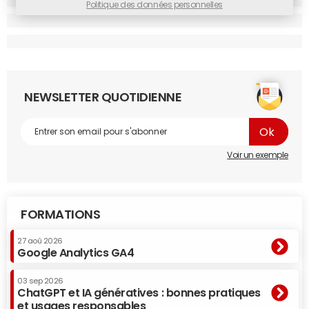
Politique des données personnelles
Sismo
(applicatifs d'identité décentralisée)
, Morpho. Si tu
n'es pas dans le Web3, ce sont des applications difficiles à
comprendre." Sous couvert d'anonymat, l'un des plus
importants business angels du lot (environ
30 investissements recensés à titre personnel) nous
répond "avoir toujours fonctionné par l'introduction d'un
NEWSLETTER QUOTIDIENNE
entrepreneur à un autre et ça marche, apparemment".
Voir un exemple
FORMATIONS
27 aoû 2026
Google Analytics GA4
03 sep 2026
ChatGPT et IA génératives : bonnes pratiques
et usages responsables