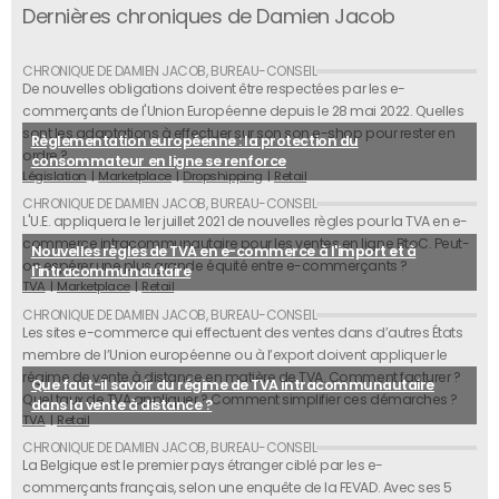
Dernières chroniques de Damien Jacob
De nouvelles obligations doivent être respectées par les e-
commerçants de l'Union Européenne depuis le 28 mai 2022. Quelles
sont les adaptations à effectuer sur son son e-shop pour rester en
Règlementation européenne : la protection du
ordre ?
consommateur en ligne se renforce
Législation
Marketplace
Dropshipping
Retail
L'U.E. appliquera le 1er juillet 2021 de nouvelles règles pour la TVA en e-
commerce intracommunautaire pour les ventes en ligne BtoC. Peut-
Nouvelles règles de TVA en e-commerce à l'import et à
on espérer une plus grande équité entre e-commerçants ?
l'intracommunautaire
TVA
Marketplace
Retail
Les sites e-commerce qui effectuent des ventes dans d’autres États
membre de l’Union européenne ou à l’export doivent appliquer le
régime de vente à distance en matière de TVA. Comment facturer ?
Que faut-il savoir du régime de TVA intracommunautaire
Quel taux de TVA appliquer ? Comment simplifier ces démarches ?
dans la vente à distance ?
TVA
Retail
La Belgique est le premier pays étranger ciblé par les e-
commerçants français, selon une enquête de la FEVAD. Avec ses 5