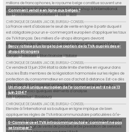
millions de francophones, le royaume belge constitue souvent une
première étape de développement d’un e-shop à l’international.
Comment vendre en ligne aux belges ?
TVA
TVA intracommunautaire
B to B
IBAN
La France vient d'abaisser le seuil de vente en ligne à partir duquel il
est obligatoire pour un e-commerçant européen d’appliquer les taux
de TVA français. Des milliers d'e-shops étrangers devront
entreprendre des démarches administratives et reverser la TVA en
Bercy ratisse plus large la perception de la TVA auprès des e-
France.
shops étrangers
Congés
Trésorerie
Bilan financier
Notaire
Ce vendredi 13 juin 2014 était la date limite d’entrée en vigueur dans
tous les États membres de la législation harmonisée sur les règles de
protection du consommateur en cas d’achat à distance. Est-ce dès
lors le début d’un marché unique de l’e-commerce au niveau
Un marché unique européen de l’e-commerce est-il né ce 13
européen ? Voici quelques éléments d'analyse.
juin 2014 ?
TVA
Logistique
Strasbourg
Etendre à l'international sa boutique en ligne implique de bien
appliquer les règles de TVA intracommunautaire particulières à l'e-
commerce. La situation diffère selon les pays, le volume de vente et
E-Commerce et TVA intracommunautaire : comment ne pas
suivant qu'il s'agit de vente de produits et de prestation de services.
se tromper ?
TVA
EURO
TVA intracommunautaire
B to B