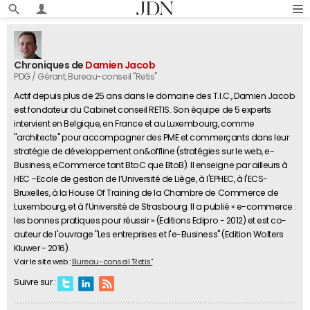
Chroniques de
Damien Jacob
PDG / Gérant
, Bureau-conseil "Retis"
Actif depuis plus de 25 ans dans le domaine des T.I.C., Damien Jacob
est fondateur du Cabinet conseil RETIS. Son équipe de 5 experts
intervient en Belgique, en France et au Luxembourg, comme
"architecte" pour accompagner des PME et commerçants dans leur
stratégie de développement on&offline (stratégies sur le web, e-
Business, eCommerce tant BtoC que BtoB). Il enseigne par ailleurs à
HEC –Ecole de gestion de l’Université de Liège, à l'EPHEC, à l'ECS-
Bruxelles, à la House Of Training de la Chambre de Commerce de
Luxembourg, et à l’Université de Strasbourg. Il a publié « e-commerce :
les bonnes pratiques pour réussir » (Editions Edipro - 2012) et est co-
auteur de l'ouvrage "Les entreprises et l'e-Business" (Edition Wolters
Kluwer - 2016).
Voir le site web :
Bureau-conseil "Retis"
Suivre sur :