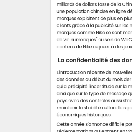
milliards de dollars fasse de la C
une population chinoise en ligne dé
marques exploitent de plus en plu
clients grâce à la publicité sur l
marques comme Nike se sont même
de vie numériques" au sein de WeCha
contenu de Nike ou jouer à des jeux
La confidentialité des do
L'introduction récente de nouvelles
des données au début du mois dern
qui a précipité l'incertitude sur la 
ainsi que sur le type de message qu
pays avec des contrôles aussi stri
maintenir la stabilité culturelle si
économiques historiques.
Cette année s'annonce difficile pou
réglementations qui entrent en vi