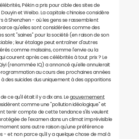
élébrités, Pékin a pris pour cible des sites de
 Douyin et Weibo. La capitale chinoise considère
ars à Shenzhen - où les gens se rassemblent
 parce qu'elles sont considérées comme des
es sont "saines" pour la société (en raison de son
iable ; leur étalage peut entraîner d'autres
érés comme malsains, comme l'envie ou la
qui courent après ces célébrités à tout prix ? Le
iQiyi (renommée IQ) a annoncé qu'elle annulerait
a programmation au cours des prochaines années
e à des suicides dus uniquement à des apparitions
 ce qu'il était il y a dix ans. Le
gouvernement
nsidèrent comme une "pollution idéologique" et
ent tenir compte de cette tendance s'ils veulent
 protégée de l'examen dans un climat imprévisible
t moment sans autre raison qu'une préférence
s - et non parce qu'il y a quelque chose de mal à