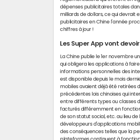
dépenses publicitaires totales dan
milliards de dollars, ce qui devrait
publicitaires en Chine l'année pr
chiffres à jour !
Les Super App vont devoir
La Chine publie le 1er novembre une
qui obligera les applications à fair
informations personnelles des inter
est disponible depuis le mois dern
mobiles avaient déjà été retirées
précédentes lois chinoises qui inter
entre différents types ou classes d
facturés différemment en fonction d
de son statut social, etc. au lieu de 
développeurs d'applications mobil
des conséquences telles que la pe
plateformes continuent à fonction