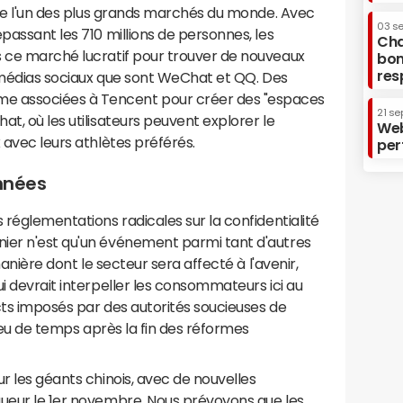
hine l'un des plus grands marchés du monde. Avec
03 s
passant les 710 millions de personnes, les
Cha
s ce marché lucratif pour trouver de nouveaux
bon
res
es médias sociaux que sont WeChat et QQ. Des
 associées à Tencent pour créer des "espaces
21 se
t, où les utilisateurs peuvent explorer le
Web
 avec leurs athlètes préférés.
per
nnées
 réglementations radicales sur la confidentialité
ier n'est qu'un événement parmi tant d'autres
manière dont le secteur sera affecté à l'avenir,
i devrait interpeller les consommateurs ici au
cts imposés par des autorités soucieuses de
 peu de temps après la fin des réformes
r les géants chinois, avec de nouvelles
gueur le 1er novembre. Nous prévoyons que les